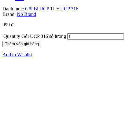
Danh mục:
Gối Bi UCP
Thẻ:
UCP 316
Brand:
No Brand
999
₫
Quantity
Gối UCP 316 số lượng
Thêm vào giỏ hàng
Add to Wishlist