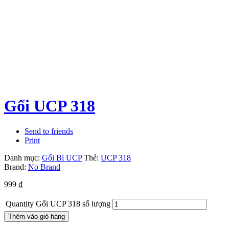
Gối UCP 318
Send to friends
Print
Danh mục:
Gối Bi UCP
Thẻ:
UCP 318
Brand:
No Brand
999
₫
Quantity
Gối UCP 318 số lượng
Thêm vào giỏ hàng