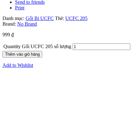
Send to friends
Print
Danh mục:
Gối Bi UCFC
Thẻ:
UCFC 205
Brand:
No Brand
999
₫
Quantity
Gối UCFC 205 số lượng
Thêm vào giỏ hàng
Add to Wishlist