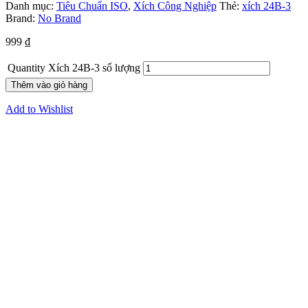
Danh mục:
Tiêu Chuẩn ISO
,
Xích Công Nghiệp
Thẻ:
xích 24B-3
Brand:
No Brand
999
₫
Quantity
Xích 24B-3 số lượng
Thêm vào giỏ hàng
Add to Wishlist