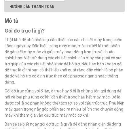
HƯỚNG DẪN THANH TOÁN
Mô tả
Gối đỡ trục là gì?
Thật khó để phủ nhận sự cần thiết của các chi tiết máy trong cuộc
sống ngày nay. Đặc biệt, trong máy móc, mỗi chi tiết là một phần
để gắn kết máy móc và giúp máy hoạt động trơn tru và chuẩn
chỉnh hơn. Việc sử dụng các chi tiết chính của máy cần phải có sự
trợ giúp của các chi tiết nhỏ khác để hỗ trợ. Nếu bạn băn khoăn gối
đỡ trục là gì thì bạn có thể hiểu khái quát rằng đây chính là bộ phần
để đỡ và hỗ trợ cố định trục theo các phương ngang hoặc thẳng
đứng.
Gối đỡ trục cùng với ổ lăn, ổ trục hay ổ bi là những tên gọi dùng để
nói về loại phụ tùng cơ khí cần thiết trong hầu hết máy móc. Đó là
được coi là bộ phận không thể tách rời so với cấu trúc trục. Phụ kiện
máy quan trọng này góp phần tạo ra nhiều lợi ích cho chuyển động
máy khi tham gia vào cấu trúc máy móc cơ khí.
Bạn sẽ sẽ biết ngay gối đỡ trục là gì và dễ dàng nhận diện dễ dàng