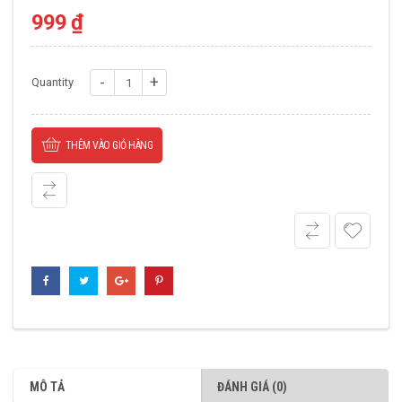
999
₫
Gối
Quantity
UCF
218
THÊM VÀO GIỎ HÀNG
số
lượng
MÔ TẢ
ĐÁNH GIÁ (0)