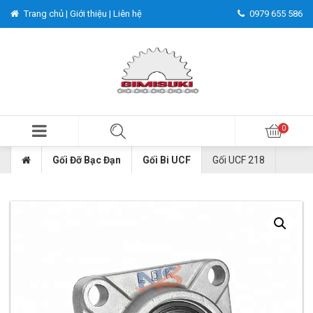
Trang chủ |
Giới thiệu |
Liên hệ
0979 655 586
Gối Đỡ Bạc Đạn
Gối Bi UCF
Gối UCF 218