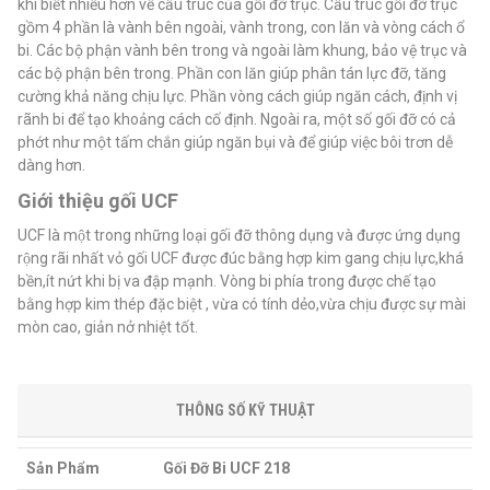
khi biết nhiều hơn về cấu trúc của gối đỡ trục. Cấu trúc gối đỡ trục
gồm 4 phần là vành bên ngoài, vành trong, con lăn và vòng cách ổ
bi. Các bộ phận vành bên trong và ngoài làm khung, bảo vệ trục và
các bộ phận bên trong. Phần con lăn giúp phân tán lực đỡ, tăng
cường khả năng chịu lực. Phần vòng cách giúp ngăn cách, định vị
rãnh bi để tạo khoảng cách cố định. Ngoài ra, một số gối đỡ có cả
phớt như một tấm chắn giúp ngăn bụi và để giúp việc bôi trơn dễ
dàng hơn.
Giới thiệu gối UCF
UCF là một trong những loại gối đỡ thông dụng và được ứng dụng
rộng rãi nhất vỏ gối UCF được đúc bằng hợp kim gang chịu lực,khá
bền,ít nứt khi bị va đập mạnh. Vòng bi phía trong được chế tạo
bằng hợp kim thép đặc biệt , vừa có tính dẻo,vừa chịu được sự mài
mòn cao, giản nở nhiệt tốt.
THÔNG SỐ KỸ THUẬT
Sản Phẩm
Gối Đỡ Bi UCF 218