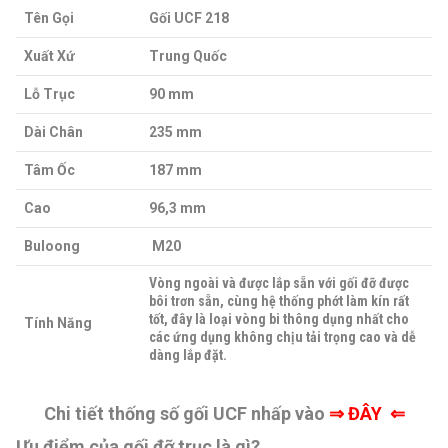
Tên Gọi
Gối UCF 218
Xuất Xứ
Trung Quốc
Lỗ Trục
90 mm
Dài Chân
235 mm
Tâm Ốc
187 mm
Cao
96,3 mm
Buloong
M20
Vòng ngoài và được lắp sẵn với gối đỡ được
bôi trơn sẵn, cùng hệ thống phớt làm kín rất
tốt, đây là loại vòng bi thông dụng nhất cho
Tính Năng
các ứng dụng không chịu tải trọng cao và dễ
dàng lắp đặt.
Chi tiết thống số gối UCF nhấp vào
⇒
ĐÂY ⇐
Ưu điểm của gối đỡ trục là gì?