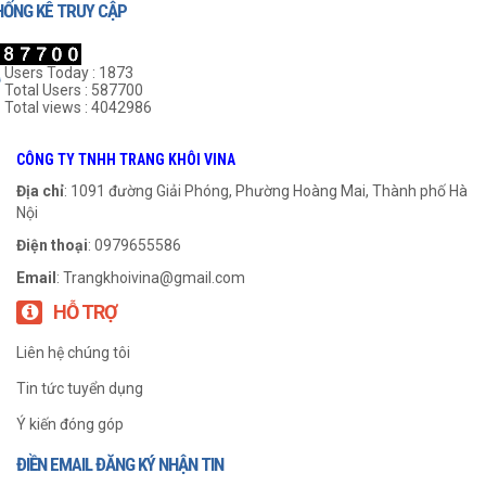
HỐNG KÊ TRUY CẬP
Users Today : 1873
Total Users : 587700
Total views : 4042986
Gối UCF 205
Gối UCF 210
CÔNG TY TNHH TRANG KHÔI VINA
999
₫
999
₫
Địa chỉ
: 1091 đường Giải Phóng, Phường Hoàng Mai, Thành phố Hà
Nội
THÊM VÀO GIỎ HÀNG
THÊM VÀO GIỎ HÀNG
Điện thoại
: 0979655586
Email
:
Trangkhoivina@gmail.com
HỖ TRỢ
Liên hệ chúng tôi
Tin tức tuyển dụng
Ý kiến đóng góp
ĐIỀN EMAIL ĐĂNG KÝ NHẬN TIN