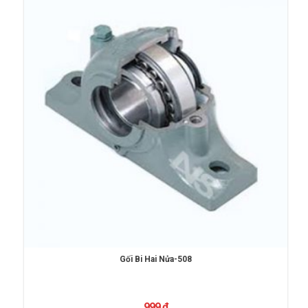
Gối Bi Hai Nửa-508
999
₫