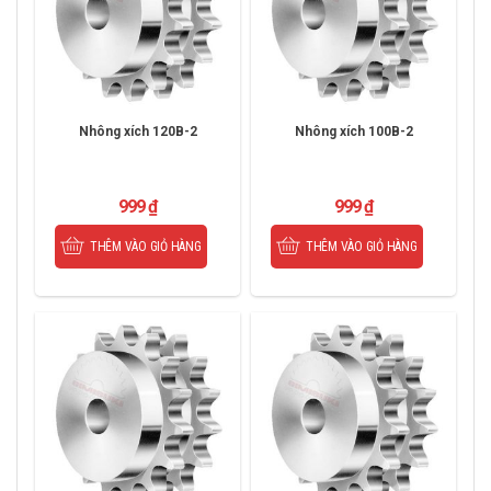
Nhông xích 120B-2
Nhông xích 100B-2
999
₫
999
₫
THÊM VÀO GIỎ HÀNG
THÊM VÀO GIỎ HÀNG