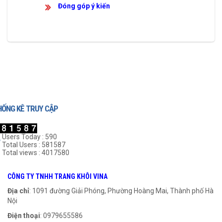
Đóng góp ý kiến
HỐNG KÊ TRUY CẬP
Users Today : 590
Total Users : 581587
Total views : 4017580
CÔNG TY TNHH TRANG KHÔI VINA
Địa chỉ
: 1091 đường Giải Phóng, Phường Hoàng Mai, Thành phố Hà
Nội
Điện thoại
: 0979655586