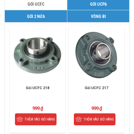
GỐI UCFC
GỐI UCPA
GỐI 2 NỬA
VÒNG BI
Gối UCFC 218
Gối UCFC 217
999
₫
999
₫
THÊM VÀO GIỎ HÀNG
THÊM VÀO GIỎ HÀNG