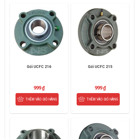
Gối UCFC 216
Gối UCFC 215
999
₫
999
₫
THÊM VÀO GIỎ HÀNG
THÊM VÀO GIỎ HÀNG