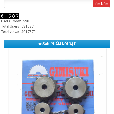
Tìm
kiếm
cho:
Users Today : 590
Total Users : 581587
Total views : 4017579
SẢN PHẨM NỔI BẬT