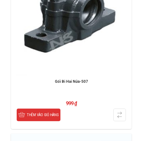
Gối Bi Hai Nửa-507
999
₫
THÊM VÀO GIỎ HÀNG