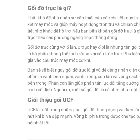
Gối đỡ trục là gì?
Thật khó để phủ nhận sự cần thiết của các chi tiết máy tr
kết máy móc và giúp máy hoạt động trơn tru và chuẩn chỉnh
tiết nhỏ khác để hỗ trợ. Nếu bạn băn khoăn gối đỡ trục là g
trục theo các phương ngang hoặc thẳng đứng.
Gối đỡ trục cùng với ổ lăn, ổ trục hay ổ bi là những tên gọ
là bộ phận không thể tách rời so với cấu trúc trục. Phụ k
gia vào cấu trúc máy móc cơ khí.
Bạn sẽ sẽ biết ngay gối đỡ trục là gì và dễ dàng nhận diện 
phần là vành bên ngoài, vành trong, con lăn và vòng cách
bên trong. Phần con lăn giúp phân tán lực đỡ, tăng cường 
cách cố định. Ngoài ra, một số gối đỡ có cả phớt như một 
Giới thiệu gối UCF
UCF là một trong những loại gối đỡ thông dụng và được 
nứt khi bị va đập mạnh. Vòng bi phía trong được chế tạo b
nở nhiệt tốt.