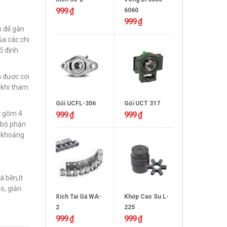
999
₫
6060
999
₫
n để gắn
ủa các chi
ố định
à được coi
 khi tham
Gối UCFL-306
Gối UCT 317
ục gồm 4
999
₫
999
₫
c bộ phận
o khoảng
 bền,ít
o, giản
Xích Tai Gá WA-
Khớp Cao Su L-
2
225
999
₫
999
₫