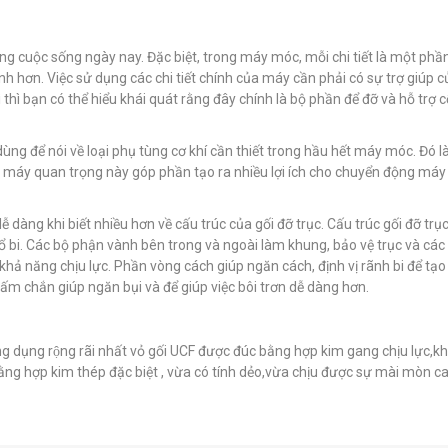
ong cuộc sống ngày nay. Đặc biệt, trong máy móc, mỗi chi tiết là một phầ
 hơn. Việc sử dụng các chi tiết chính của máy cần phải có sự trợ giúp c
ì thì bạn có thể hiểu khái quát rằng đây chính là bộ phần để đỡ và hỗ trợ c
i dùng để nói về loại phụ tùng cơ khí cần thiết trong hầu hết máy móc. Đó l
iện máy quan trọng này góp phần tạo ra nhiều lợi ích cho chuyển động máy
dễ dàng khi biết nhiều hơn về cấu trúc của gối đỡ trục. Cấu trúc gối đỡ tr
 ổ bi. Các bộ phận vành bên trong và ngoài làm khung, bảo vệ trục và cá
khả năng chịu lực. Phần vòng cách giúp ngăn cách, định vị rãnh bi để tạ
tấm chắn giúp ngăn bụi và để giúp việc bôi trơn dễ dàng hơn.
ứng dụng rộng rãi nhất vỏ gối UCF được đúc bằng hợp kim gang chịu lực,khá
ằng hợp kim thép đặc biệt , vừa có tính dẻo,vừa chịu được sự mài mòn ca