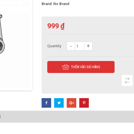
Brand:
No Brand
999
₫
Gối
Quantity
UCF
319
THÊM VÀO GIỎ HÀNG
số
lượng
N