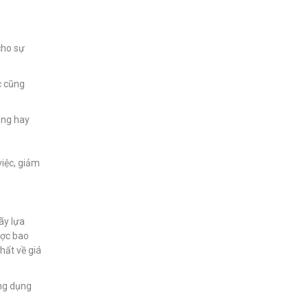
cho sự
c cũng
ạng hay
việc, giảm
ãy lựa
ược bao
hất về giá
ứng dụng