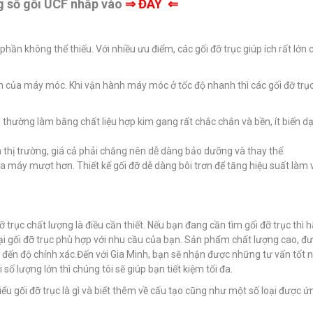
ng số gối UCF nhấp vào
⇒
ĐÂY ⇐
 phần không thể thiếu. Với nhiều ưu điểm, các gối đỡ trục giúp ích rất lớn 
nh của máy móc. Khi vận hành máy móc ở tốc độ nhanh thì các gối đỡ trụ
i thường làm bằng chất liệu hợp kim gang rất chắc chắn và bền, ít biến d
n thị trường, giá cả phải chăng nên dễ dàng bảo dưỡng và thay thế.
của máy mượt hơn. Thiết kế gối đỡ dễ dàng bôi trơn để tăng hiệu suất làm 
 trục chất lượng là điều cần thiết. Nếu bạn đang cần tìm gối đỡ trục thì h
oại gối đỡ trục phù hợp với nhu cầu của bạn. Sản phẩm chất lượng cao, đ
n độ chính xác.Đến với Gia Minh, bạn sẽ nhận được những tư vấn tốt n
số lượng lớn thì chúng tôi sẽ giúp bạn tiết kiệm tối đa.
ểu gối đỡ trục là gì và biết thêm về cấu tạo cũng như một số loại được 