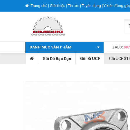
Trang chủ |
Giới thiệu |
Tin tức |
Tuyển dụng |
Ý kiến đóng gó
DANH MỤC SẢN PHẨM
ZALO:
097
Gối Đỡ Bạc Đạn
Gối Bi UCF
Gối UCF 31