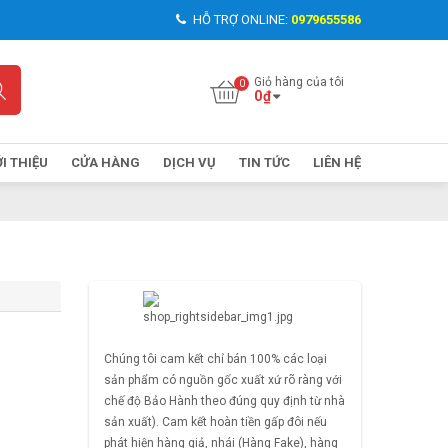
HỖ TRỢ ONLINE:
0979655586
Giỏ hàng của tôi
0
₫
ỚI THIỆU
CỬA HÀNG
DỊCH VỤ
TIN TỨC
LIÊN HỆ
Chúng tôi cam kết chỉ bán 100% các loại
sản phẩm có nguồn gốc xuất xứ rõ ràng với
chế độ Bảo Hành theo đúng quy định từ nhà
sản xuất). Cam kết hoàn tiền gấp đôi nếu
phát hiện hàng giả, nhái (Hàng Fake), hàng