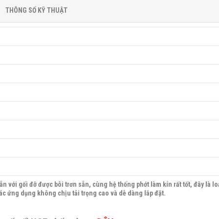
THÔNG SỐ KỸ THUẬT
n với gối đỡ được bôi trơn sẵn, cùng hệ thống phớt làm kín rất tốt, đây là l
ác ứng dụng không chịu tải trọng cao và dễ dàng lắp đặt.