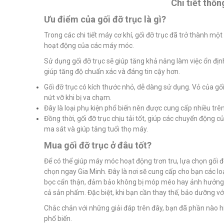
Chi tiết thố
Ưu điểm của gối đỡ trục là gì?
Trong các chi tiết máy cơ khí, gối đỡ trục đã trở thành một
hoạt động của các máy móc.
Sử dụng gối đỡ trục sẽ giúp tăng khả năng làm việc ổn đị
giúp tăng độ chuẩn xác và đáng tin cậy hơn.
Gối đỡ trục có kích thước nhỏ, dễ dàng sử dụng. Vỏ của gố
nứt vỡ khi bị va chạm.
Đây là loại phụ kiện phổ biến nên được cung cấp nhiều trê
Đồng thời, gối đỡ trục chịu tải tốt, giúp các chuyển động 
ma sát và giúp tăng tuổi thọ máy.
Mua gối đỡ trục ở đâu tốt?
Để có thể giúp máy móc hoạt động trơn tru, lựa chọn gối đỡ
chọn ngay Gia Minh. Đây là nơi sẽ cung cấp cho bạn các l
bọc cẩn thận, đảm bảo không bị móp méo hay ảnh hưởng đế
cả sản phẩm. Đặc biệt, khi bạn cần thay thế, bảo dưỡng với 
Chắc chắn với những giải đáp trên đây, bạn đã phần nào hi
phổ biến.