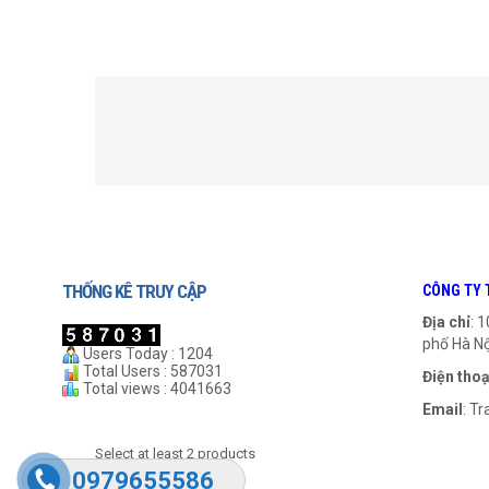
SẢN PHẨM LIÊN QUAN
THỐNG KÊ TRUY CẬP
CÔNG TY 
Địa chỉ
: 
phố Hà Nộ
Users Today : 1204
Total Users : 587031
Điện thoạ
Total views : 4041663
Email
:
Tr
Gối UCF 212
Gối UCF 307
Select at least 2 products
to compare
999
₫
0979655586