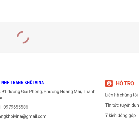
TNHH TRANG KHÔI VINA
HỖ TRỢ
1091 đường Giải Phóng, Phường Hoàng Mai, Thành
Liên hệ chúng tôi
i
Tin tức tuyển dụ
i
: 0979655586
Ý kiến đóng góp
angkhoivina@gmail.com
Gối UCF 305
Gối UCF 308
999
₫
999
₫