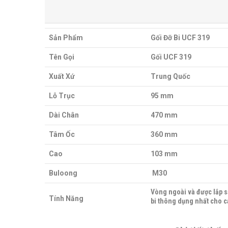
Sản Phẩm
Gối Đỡ Bi UCF 319
Tên Gọi
Gối UCF 319
Xuất Xứ
Trung Quốc
Lỗ Trục
95 mm
Dài Chân
470 mm
Tâm Ốc
360 mm
Cao
103 mm
Buloong
M30
Vòng ngoài và được lắp sẵ
Tính Năng
bi thông dụng nhất cho c