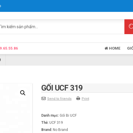
p
HOME
GI
9.65.55.86
9
GỐI UCF 319
Send to friends
Print
Danh mục:
Gối Bi UCF
Thẻ:
UCF 319
Brand:
No Brand