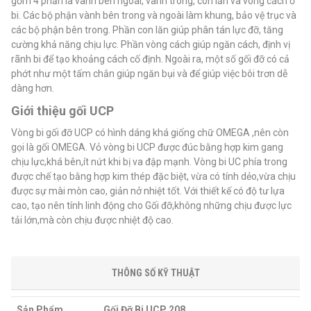
gồm 4 phần là vành bên ngoài, vành trong, con lăn và vòng cách ổ
bi. Các bộ phận vành bên trong và ngoài làm khung, bảo vệ trục và
các bộ phận bên trong. Phần con lăn giúp phân tán lực đỡ, tăng
cường khả năng chịu lực. Phần vòng cách giúp ngăn cách, định vị
rãnh bi để tạo khoảng cách cố định. Ngoài ra, một số gối đỡ có cả
phớt như một tấm chắn giúp ngăn bụi và để giúp việc bôi trơn dễ
dàng hơn.
Giới thiệu gối UCP
Vòng bi gối đỡ UCP có hình dáng khá giống chữ OMEGA ,nên còn
gọi là gối OMEGA. Vỏ vòng bi UCP được đúc bằng hợp kim gang
chịu lực,khá bên,ít nứt khi bị va đập mạnh. Vòng bi UC phía trong
được chế tạo bằng hợp kim thép đặc biệt, vừa có tính dẻo,vừa chịu
được sự mài mòn cao, giản nở nhiệt tốt. Với thiết kế có độ tư lựa
cao, tạo nên tính linh động cho Gối đỡ,không những chịu được lực
tải lớn,mà còn chịu được nhiệt độ cao.
THÔNG SỐ KỸ THUẬT
Sản Phẩm
Gối Đỡ Bi UCP 208