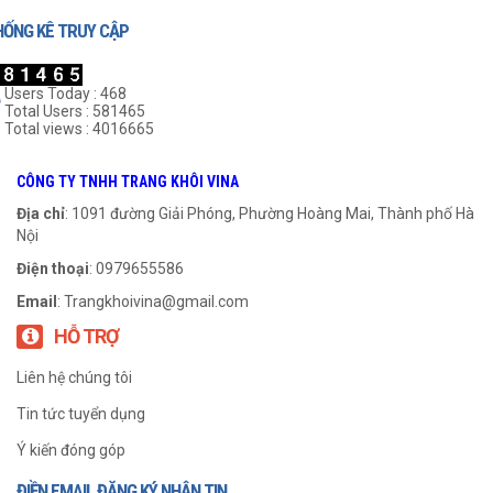
HỐNG KÊ TRUY CẬP
Users Today : 468
Total Users : 581465
Total views : 4016665
Gối UCP 314
Gối UCP 217
CÔNG TY TNHH TRANG KHÔI VINA
999
₫
999
₫
Địa chỉ
: 1091 đường Giải Phóng, Phường Hoàng Mai, Thành phố Hà
Nội
THÊM VÀO GIỎ HÀNG
THÊM VÀO GIỎ HÀNG
Điện thoại
: 0979655586
Email
:
Trangkhoivina@gmail.com
HỖ TRỢ
Liên hệ chúng tôi
Tin tức tuyển dụng
Ý kiến đóng góp
ĐIỀN EMAIL ĐĂNG KÝ NHẬN TIN