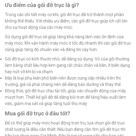
Ưu điểm của gối đỡ trục là gì?
Trong các chi tiết máy cơ khí, gối đỡ trục đã trở thành một phần
không thể thiếu. Với nhiều ưu điểm, các gối đỡ trục giúp ích rất lớn
cho sự hoạt động của các máy móc.
Sử dụng gối đỡ trục sẽ giúp tăng khả năng làm việc ổn định của
máy móc. Khi vận hành máy móc ở tốc độ nhanh thì các gối đỡ trục
cũng giúp tăng độ chuẩn xác và đáng tin cậy hơn.
Gối đỡ trục có kích thước nhỏ, dễ dàng sử dụng. Vỏ của gối thường
làm bằng chất liệu hợp kim gang rất chắc chắn và bền, ít biến dạng
hay nứt vỡ khi bị va chạm.
Đây là loại phụ kiện phổ biến nên được cung cấp nhiều trên thị
trường, giá cả phải chăng nên dễ dàng bảo dưỡng và thay thế.
Đồng thời, gối đỡ trục chịu tải tốt, giúp các chuyển động của máy
mượt hơn. Thiết kế gối đỡ dễ dàng bôi trơn để tăng hiệu suất làm
việc, giảm ma sát và giúp tăng tuổi thọ máy.
Mua gối đỡ trục ở đâu tốt?
Để có thể giúp máy móc hoạt động trơn tru, lựa chọn gối đỡ trục
chất lượng là điều cần thiết. Nếu bạn đang cần tìm gối đỡ trục thì
hãy lựa chọn ngay Gia Minh. Đây là nơi sẽ cung cấp cho bạn các