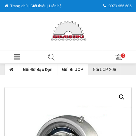
Trang chủ |
Giới thiệu |
Liên hệ
0979 655 586
Gối Đỡ Bạc Đạn
Gối Bi UCP
Gối UCP 208