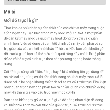
Mô tả
Gối đỡ trục là gì?
Thật khó để phủ nhận sự cần thiết của các chi tiết máy trong cuộc
sống ngày nay. Đặc biệt, trong máy móc, mỗi chi tiết là một phần
để gắn kết máy móc và giúp máy hoạt động trơn tru và chuẩn
chỉnh hơn. Việc sử dụng các chi tiết chính của máy cần phải có sự
trợ giúp của các chi tiết nhỏ khác để hỗ trợ. Nếu bạn băn khoăn gối
đỡ trục là gì thì bạn có thể hiểu khái quát rằng đây chính là bộ phần
để đỡ và hỗ trợ cố định trục theo các phương ngang hoặc thẳng
đứng.
Gối đỡ trục cùng với ổ lăn, ổ trục hay ổ bi là những tên gọi dùng để
nói về loại phụ tùng cơ khí cần thiết trong hầu hết máy móc. Đó là
được coi là bộ phận không thể tách rời so với cấu trúc trục. Phụ kiện
máy quan trọng này góp phần tạo ra nhiều lợi ích cho chuyển động
máy khi tham gia vào cấu trúc máy móc cơ khí.
Bạn sẽ sẽ biết ngay gối đỡ trục là gì và dễ dàng nhận diện dễ dàng
khi biết nhiều hơn về cấu trúc của gối đỡ trục. Cấu trúc gối đỡ trục