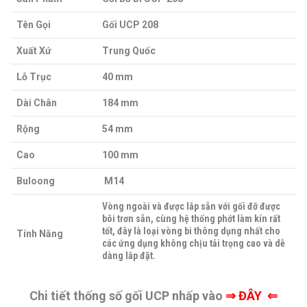
Tên Gọi
Gối UCP 208
Xuất Xứ
Trung Quốc
Lỗ Trục
40 mm
Dài Chân
184 mm
Rộng
54 mm
Cao
100 mm
Buloong
M14
Vòng ngoài và được lắp sẵn với gối đỡ được
bôi trơn sẵn, cùng hệ thống phớt làm kín rất
tốt, đây là loại vòng bi thông dụng nhất cho
Tính Năng
các ứng dụng không chịu tải trọng cao và dễ
dàng lắp đặt.
Chi tiết thống số gối UCP nhấp vào
⇒
ĐÂY ⇐