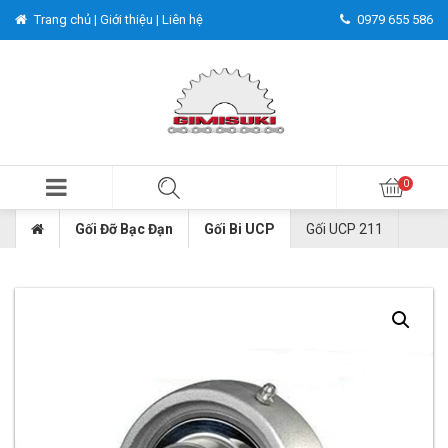
Trang chủ |
Giới thiệu |
Liên hệ
0979 655 586
Gối Đỡ Bạc Đạn
Gối Bi UCP
Gối UCP 211