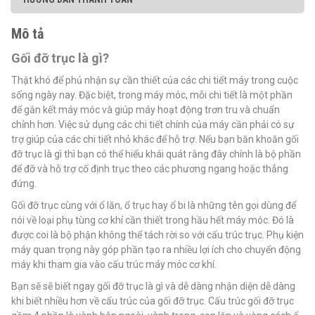
Mô tả
Gối đỡ trục là gì?
Thật khó để phủ nhận sự cần thiết của các chi tiết máy trong cuộc
sống ngày nay. Đặc biệt, trong máy móc, mỗi chi tiết là một phần
để gắn kết máy móc và giúp máy hoạt động trơn tru và chuẩn
chỉnh hơn. Việc sử dụng các chi tiết chính của máy cần phải có sự
trợ giúp của các chi tiết nhỏ khác để hỗ trợ. Nếu bạn băn khoăn gối
đỡ trục là gì thì bạn có thể hiểu khái quát rằng đây chính là bộ phần
để đỡ và hỗ trợ cố định trục theo các phương ngang hoặc thẳng
đứng.
Gối đỡ trục cùng với ổ lăn, ổ trục hay ổ bi là những tên gọi dùng để
nói về loại phụ tùng cơ khí cần thiết trong hầu hết máy móc. Đó là
được coi là bộ phận không thể tách rời so với cấu trúc trục. Phụ kiện
máy quan trọng này góp phần tạo ra nhiều lợi ích cho chuyển động
máy khi tham gia vào cấu trúc máy móc cơ khí.
Bạn sẽ sẽ biết ngay gối đỡ trục là gì và dễ dàng nhận diện dễ dàng
khi biết nhiều hơn về cấu trúc của gối đỡ trục. Cấu trúc gối đỡ trục