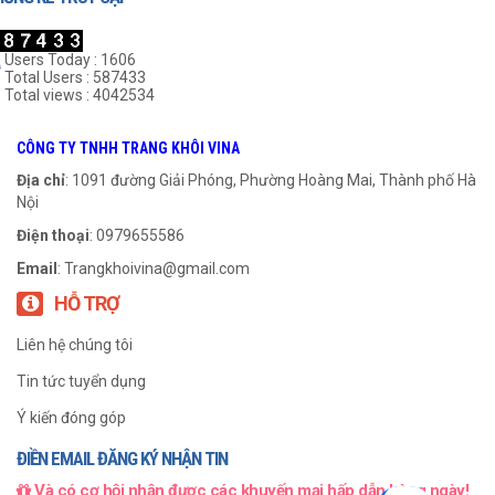
Users Today : 1606
Total Users : 587433
Total views : 4042534
Gối UCP 309
Gối UCP 314
CÔNG TY TNHH TRANG KHÔI VINA
999
₫
999
₫
Địa chỉ
: 1091 đường Giải Phóng, Phường Hoàng Mai, Thành phố Hà
Nội
THÊM VÀO GIỎ HÀNG
THÊM VÀO GIỎ HÀNG
Điện thoại
: 0979655586
Email
:
Trangkhoivina@gmail.com
HỖ TRỢ
Liên hệ chúng tôi
Tin tức tuyển dụng
Ý kiến đóng góp
ĐIỀN EMAIL ĐĂNG KÝ NHẬN TIN
Và có cơ hội nhận được các khuyến mại hấp dẫn hàng ngày!