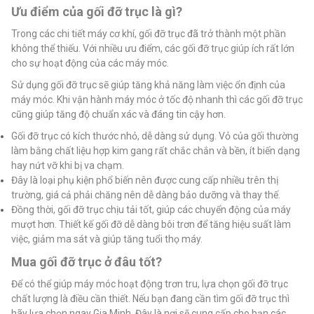
Ưu điểm của gối đỡ trục là gì?
Trong các chi tiết máy cơ khí, gối đỡ trục đã trở thành một phần
không thể thiếu. Với nhiều ưu điểm, các gối đỡ trục giúp ích rất lớn
cho sự hoạt động của các máy móc.
Sử dụng gối đỡ trục sẽ giúp tăng khả năng làm việc ổn định của
máy móc. Khi vận hành máy móc ở tốc độ nhanh thì các gối đỡ trục
cũng giúp tăng độ chuẩn xác và đáng tin cậy hơn.
Gối đỡ trục có kích thước nhỏ, dễ dàng sử dụng. Vỏ của gối thường
làm bằng chất liệu hợp kim gang rất chắc chắn và bền, ít biến dạng
hay nứt vỡ khi bị va chạm.
Đây là loại phụ kiện phổ biến nên được cung cấp nhiều trên thị
trường, giá cả phải chăng nên dễ dàng bảo dưỡng và thay thế.
Đồng thời, gối đỡ trục chịu tải tốt, giúp các chuyển động của máy
mượt hơn. Thiết kế gối đỡ dễ dàng bôi trơn để tăng hiệu suất làm
việc, giảm ma sát và giúp tăng tuổi thọ máy.
Mua gối đỡ trục ở đâu tốt?
Để có thể giúp máy móc hoạt động trơn tru, lựa chọn gối đỡ trục
chất lượng là điều cần thiết. Nếu bạn đang cần tìm gối đỡ trục thì
hãy lựa chọn ngay Gia Minh. Đây là nơi sẽ cung cấp cho bạn các