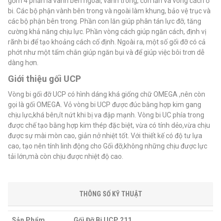
gồm 4 phần là vành bên ngoài, vành trong, con lăn và vòng cách ổ
bi. Các bộ phận vành bên trong và ngoài làm khung, bảo vệ trục và
các bộ phận bên trong. Phần con lăn giúp phân tán lực đỡ, tăng
cường khả năng chịu lực. Phần vòng cách giúp ngăn cách, định vị
rãnh bi để tạo khoảng cách cố định. Ngoài ra, một số gối đỡ có cả
phớt như một tấm chắn giúp ngăn bụi và để giúp việc bôi trơn dễ
dàng hơn.
Giới thiệu gối UCP
Vòng bi gối đỡ UCP có hình dáng khá giống chữ OMEGA ,nên còn
gọi là gối OMEGA. Vỏ vòng bi UCP được đúc bằng hợp kim gang
chịu lực,khá bên,ít nứt khi bị va đập mạnh. Vòng bi UC phía trong
được chế tạo bằng hợp kim thép đặc biệt, vừa có tính dẻo,vừa chịu
được sự mài mòn cao, giản nở nhiệt tốt. Với thiết kế có độ tư lựa
cao, tạo nên tính linh động cho Gối đỡ,không những chịu được lực
tải lớn,mà còn chịu được nhiệt độ cao.
THÔNG SỐ KỸ THUẬT
Sản Phẩm
Gối Đỡ Bi UCP 211