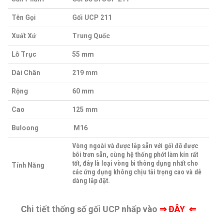
Tên Gọi
Gối UCP 211
Xuất Xứ
Trung Quốc
Lỗ Trục
55 mm
Dài Chân
219 mm
Rộng
60 mm
Cao
125 mm
Buloong
M16
Vòng ngoài và được lắp sẵn với gối đỡ được
bôi trơn sẵn, cùng hệ thống phớt làm kín rất
tốt, đây là loại vòng bi thông dụng nhất cho
Tính Năng
các ứng dụng không chịu tải trọng cao và dễ
dàng lắp đặt.
Chi tiết thống số gối UCP nhấp vào
⇒
ĐÂY ⇐