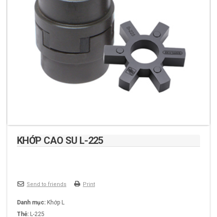
KHỚP CAO SU L-225
Send to friends
Print
Danh mục:
Khớp L
Thẻ:
L-225