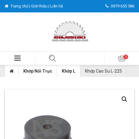
Trang chủ |
Giới thiệu |
Liên hệ
0979 655 586
Khớp Nối Trục
Khớp L
Khớp Cao Su L-225