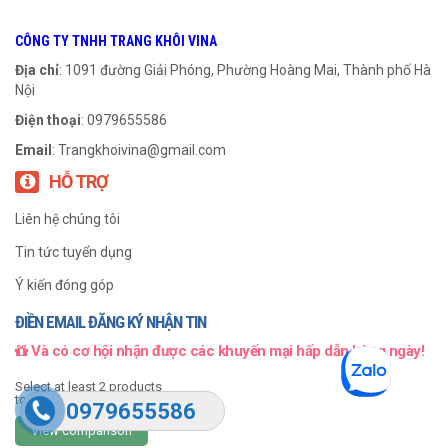
CÔNG TY TNHH TRANG KHÔI VINA
999
₫
999
₫
Địa chỉ
: 1091 đường Giải Phóng, Phường Hoàng Mai, Thành phố Hà
Nội
THÊM VÀO GIỎ HÀNG
THÊM VÀO GIỎ HÀNG
Điện thoại
: 0979655586
Email
:
Trangkhoivina@gmail.com
HỖ TRỢ
Liên hệ chúng tôi
Tin tức tuyển dụng
Ý kiến đóng góp
ĐIỀN EMAIL ĐĂNG KÝ NHẬN TIN
Và có cơ hội nhận được các khuyến mại hấp dẫn hàng ngày!
Khớp Cao Su L-110
Khớp Cao Su L-095
Select at least 2 products
to compare
0979655586
View comparison