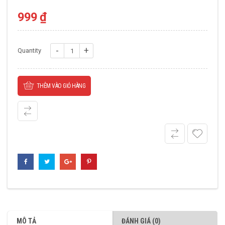
999
₫
Khớp
Quantity
Cao
Su
THÊM VÀO GIỎ HÀNG
L-
225
số
lượng
MÔ TẢ
ĐÁNH GIÁ (0)