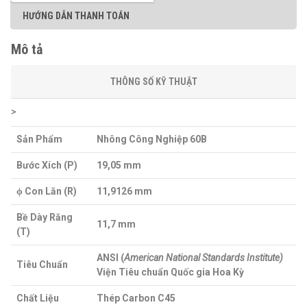
HƯỚNG DẪN THANH TOÁN
Mô tả
THÔNG SỐ KỸ THUẬT
>
Sản Phẩm
Nhông Công Nghiệp 60B
Bước Xích (P)
19,05 mm
ϕ Con Lăn (R)
11,9126 mm
Bề Dày Răng
11,7 mm
(T)
ANSI
(
American National Standards Institute)
Tiêu Chuẩn
Viện Tiêu chuẩn Quốc gia Hoa Kỳ
Chất Liệu
Thép Carbon C45