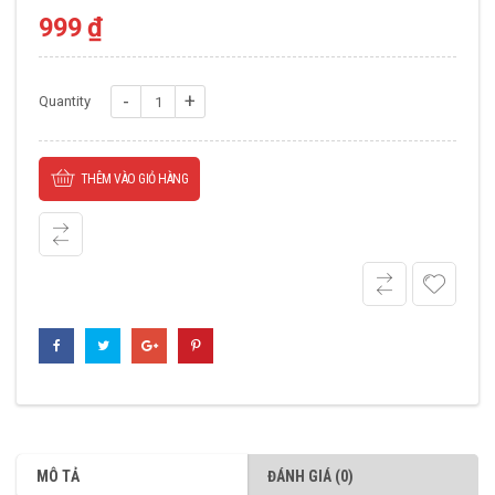
999
₫
Nhông
Quantity
Xích
60
THÊM VÀO GIỎ HÀNG
số
lượng
MÔ TẢ
ĐÁNH GIÁ (0)