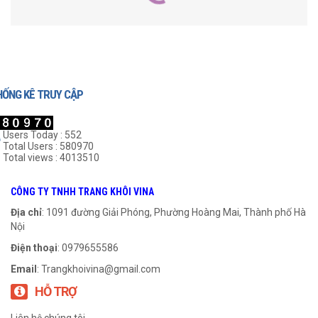
HỐNG KÊ TRUY CẬP
Users Today : 552
Total Users : 580970
Total views : 4013510
Nhông xích 40B-2
Nhông xích 35B-2
CÔNG TY TNHH TRANG KHÔI VINA
999
₫
999
₫
Địa chỉ
: 1091 đường Giải Phóng, Phường Hoàng Mai, Thành phố Hà
Nội
THÊM VÀO GIỎ HÀNG
THÊM VÀO GIỎ HÀNG
Điện thoại
: 0979655586
Email
:
Trangkhoivina@gmail.com
HỖ TRỢ
Liên hệ chúng tôi