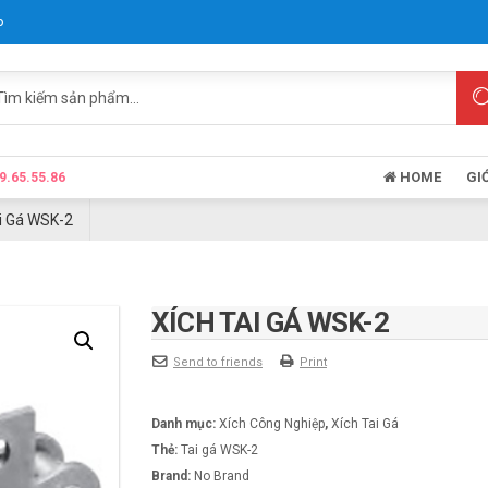
p
HOME
GI
9.65.55.86
i Gá WSK-2
XÍCH TAI GÁ WSK-2
Send to friends
Print
Danh mục:
Xích Công Nghiệp
,
Xích Tai Gá
Thẻ:
Tai gá WSK-2
Brand:
No Brand