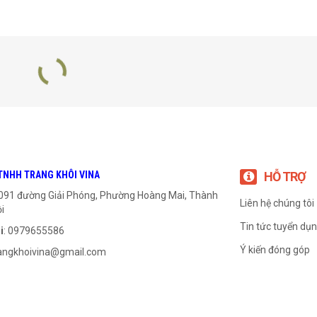
TNHH TRANG KHÔI VINA
HỖ TRỢ
1091 đường Giải Phóng, Phường Hoàng Mai, Thành
Liên hệ chúng tôi
i
Tin tức tuyển dụ
i
: 0979655586
Ý kiến đóng góp
angkhoivina@gmail.com
Xích 40-3
Xích 40-1
999
₫
999
₫