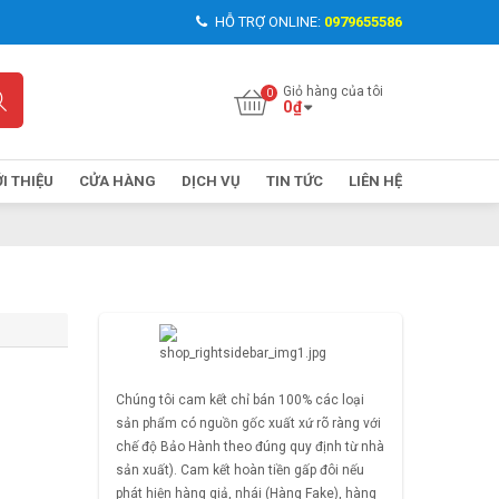
HỖ TRỢ ONLINE:
0979655586
Giỏ hàng của tôi
0
₫
ỚI THIỆU
CỬA HÀNG
DỊCH VỤ
TIN TỨC
LIÊN HỆ
Chúng tôi cam kết chỉ bán 100% các loại
sản phẩm có nguồn gốc xuất xứ rõ ràng với
chế độ Bảo Hành theo đúng quy định từ nhà
sản xuất). Cam kết hoàn tiền gấp đôi nếu
phát hiện hàng giả, nhái (Hàng Fake), hàng