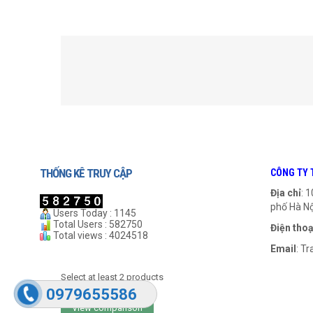
SẢN PHẨM LIÊN QUAN
THỐNG KÊ TRUY CẬP
CÔNG TY 
Địa chỉ
: 
phố Hà Nộ
Users Today : 1145
Total Users : 582750
Điện thoạ
Total views : 4024518
Email
:
Tr
Xích Tai Gá A1
Xích Tai Gá K1
Select at least 2 products
to compare
999
₫
0979655586
View comparison