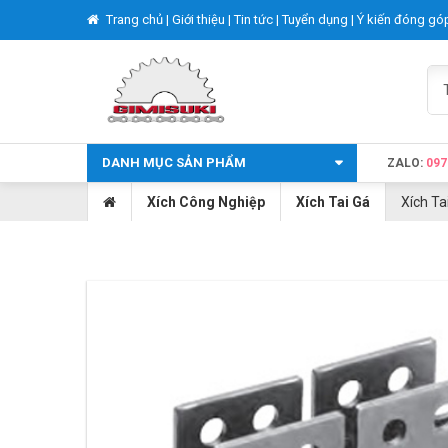
Trang chủ |
Giới thiệu |
Tin tức |
Tuyển dụng |
Ý kiến đóng gó
DANH MỤC SẢN PHẨM
ZALO:
097
Xích Công Nghiệp
Xích Tai Gá
Xích Ta