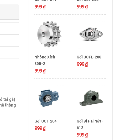
999
₫
999
₫
Nhông Xích
Gối UCFL-208
999
₫
80B-2
999
₫
ó tai gá)
 hệ thộng
Gối UCT 204
Gối Bi Hai Nửa-
999
₫
612
999
₫