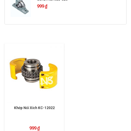
999
₫
Khớp Nối Xích KC-12022
999
₫