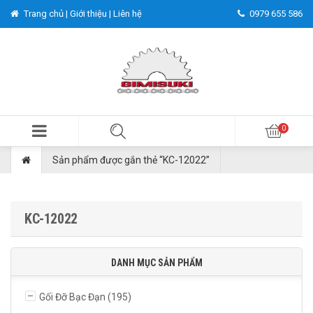
Trang chủ |
Giới thiệu |
Liên hệ
0979 655 586
Sản phẩm được gắn thẻ “KC-12022”
KC-12022
DANH MỤC SẢN PHẨM
Gối Đỡ Bạc Đạn
(195)