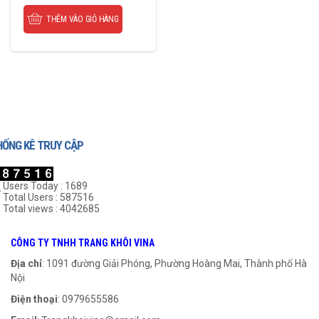
THÊM VÀO GIỎ HÀNG
HỐNG KÊ TRUY CẬP
Users Today : 1689
Total Users : 587516
Total views : 4042685
CÔNG TY TNHH TRANG KHÔI VINA
Địa chỉ
: 1091 đường Giải Phóng, Phường Hoàng Mai, Thành phố Hà
Nội
Điện thoại
: 0979655586