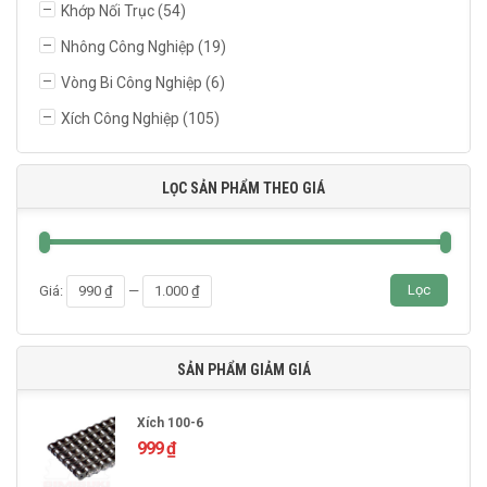
Khớp Nối Trục
(54)
Nhông Công Nghiệp
(19)
Vòng Bi Công Nghiệp
(6)
Xích Công Nghiệp
(105)
LỌC SẢN PHẨM THEO GIÁ
Giá
Giá
Lọc
Giá:
990 ₫
—
1.000 ₫
thấp
cao
nhất
nhất
SẢN PHẨM GIẢM GIÁ
Xích 100-6
999
₫