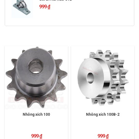
999
₫
Nhông xích 100
Nhông xích 100B-2
999
₫
999
₫