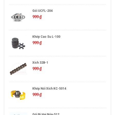
Gối UCFL-204
999
₫
Khớp Cao Su L-100
999
₫
Xích 32B-1
999
₫
Khớp Nối Xích KC-5014
999
₫
Gối Bi Hai Nửa-512