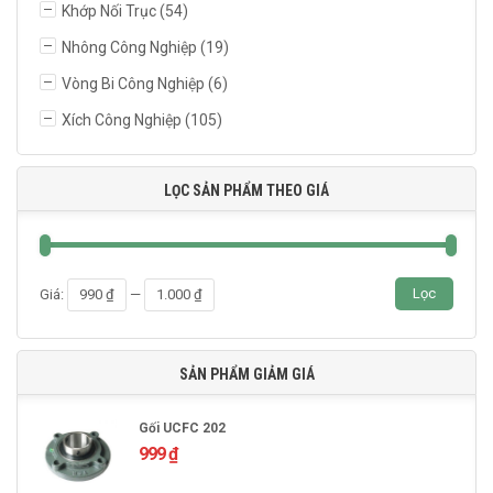
Khớp Nối Trục
(54)
Nhông Công Nghiệp
(19)
Vòng Bi Công Nghiệp
(6)
Xích Công Nghiệp
(105)
LỌC SẢN PHẨM THEO GIÁ
Giá
Giá
Lọc
Giá:
990 ₫
—
1.000 ₫
thấp
cao
nhất
nhất
SẢN PHẨM GIẢM GIÁ
Gối UCFC 202
999
₫