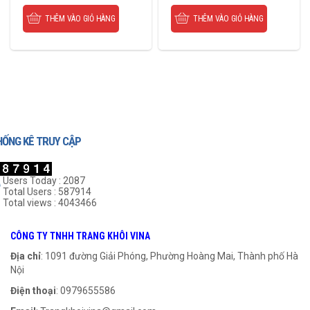
THÊM VÀO GIỎ HÀNG
THÊM VÀO GIỎ HÀNG
HỐNG KÊ TRUY CẬP
Users Today : 2087
Total Users : 587914
Total views : 4043466
CÔNG TY TNHH TRANG KHÔI VINA
Địa chỉ
: 1091 đường Giải Phóng, Phường Hoàng Mai, Thành phố Hà
Nội
Điện thoại
: 0979655586