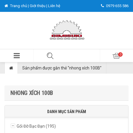
Trang chủ |
Giới thiệu |
Liên hệ
0979 655 586
Sản phẩm được gắn thẻ “nhong xích 100B”
NHONG XÍCH 100B
DANH MỤC SẢN PHẨM
Gối Đỡ Bạc Đạn
(195)