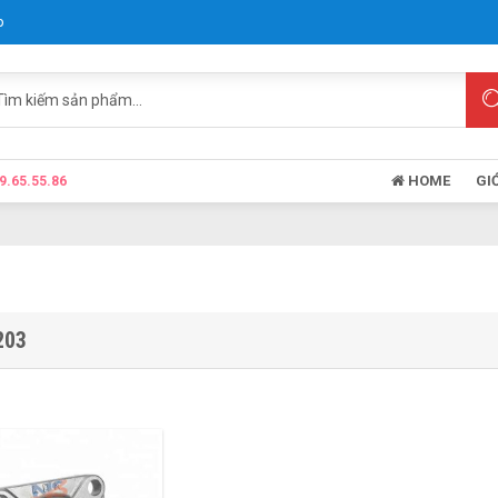
p
HOME
GI
9.65.55.86
203