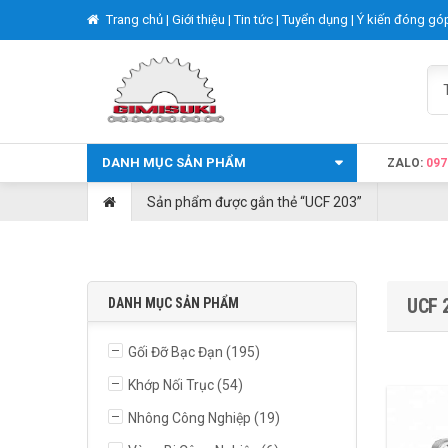
Trang chủ |
Giới thiệu |
Tin tức |
Tuyển dụng |
Ý kiến đóng gó
DANH MỤC SẢN PHẨM
ZALO:
097
Sản phẩm được gắn thẻ “UCF 203”
UCF 
DANH MỤC SẢN PHẨM
Gối Đỡ Bạc Đạn
(195)
Khớp Nối Trục
(54)
Nhông Công Nghiệp
(19)