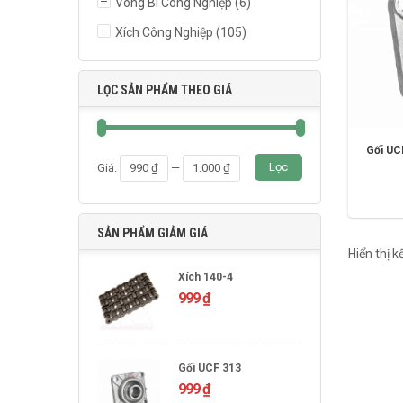
Vòng Bi Công Nghiệp
(6)
Xích Công Nghiệp
(105)
LỌC SẢN PHẨM THEO GIÁ
Gối UC
Giá
Giá
Lọc
Giá:
990 ₫
—
1.000 ₫
thấp
cao
nhất
nhất
SẢN PHẨM GIẢM GIÁ
Hiển thị 
Xích 140-4
999
₫
Gối UCF 313
999
₫