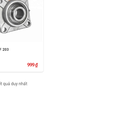
F 203
999
₫
THÊM VÀO GIỎ HÀNG
kết quả duy nhất