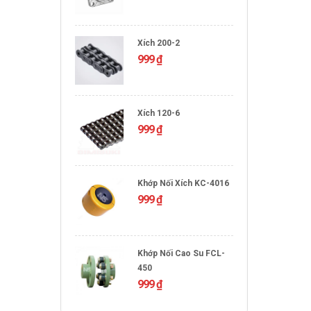
Xích 200-2
999
₫
Xích 120-6
999
₫
Khớp Nối Xích KC-4016
999
₫
Khớp Nối Cao Su FCL-
450
999
₫