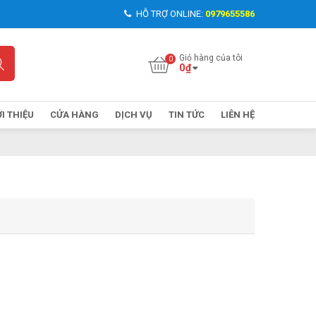
HỖ TRỢ ONLINE:
0979655586
Giỏ hàng của tôi
0
₫
ỚI THIỆU
CỬA HÀNG
DỊCH VỤ
TIN TỨC
LIÊN HỆ