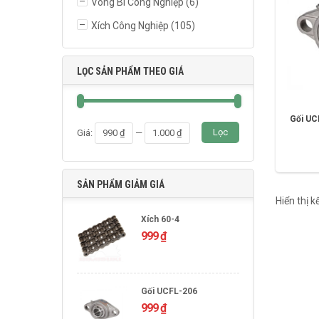
Vòng Bi Công Nghiệp
(6)
Xích Công Nghiệp
(105)
LỌC SẢN PHẨM THEO GIÁ
Gối UC
Giá
Giá
Lọc
Giá:
990 ₫
—
1.000 ₫
thấp
cao
nhất
nhất
SẢN PHẨM GIẢM GIÁ
Hiển thị 
Xích 60-4
999
₫
Gối UCFL-206
999
₫