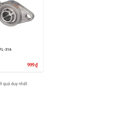
FL-316
999
₫
THÊM VÀO GIỎ HÀNG
kết quả duy nhất