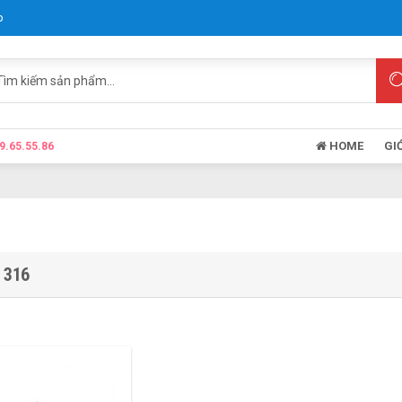
p
HOME
GI
9.65.55.86
 316