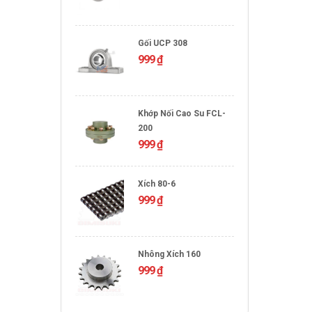
Gối UCP 308
999
₫
Khớp Nối Cao Su FCL-
200
999
₫
Xích 80-6
999
₫
Nhông Xích 160
999
₫