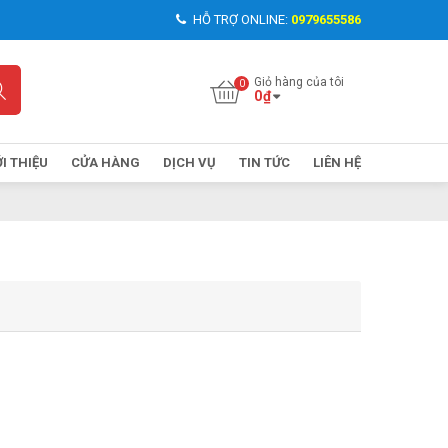
HỖ TRỢ ONLINE:
0979655586
Giỏ hàng của tôi
0
₫
ỚI THIỆU
CỬA HÀNG
DỊCH VỤ
TIN TỨC
LIÊN HỆ