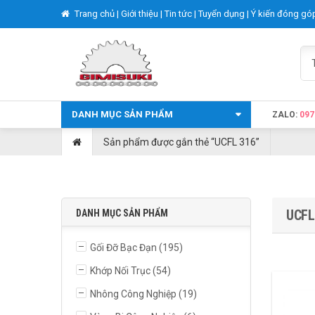
Trang chủ |
Giới thiệu |
Tin tức |
Tuyển dụng |
Ý kiến đóng gó
DANH MỤC SẢN PHẨM
ZALO:
097
Sản phẩm được gắn thẻ “UCFL 316”
UCFL
DANH MỤC SẢN PHẨM
Gối Đỡ Bạc Đạn
(195)
Khớp Nối Trục
(54)
Nhông Công Nghiệp
(19)