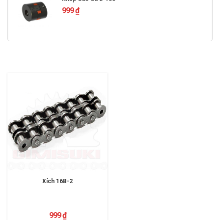
999
₫
Xích 16B-2
999
₫