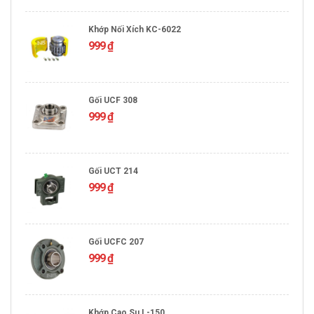
Khớp Nối Xích KC-6022
999
₫
Gối UCF 308
999
₫
Gối UCT 214
999
₫
Gối UCFC 207
999
₫
Khớp Cao Su L-150