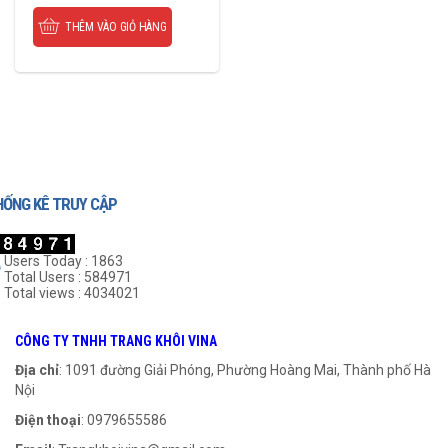
THÊM VÀO GIỎ HÀNG
HỐNG KÊ TRUY CẬP
Users Today : 1863
Total Users : 584971
Total views : 4034021
CÔNG TY TNHH TRANG KHÔI VINA
Địa chỉ
: 1091 đường Giải Phóng, Phường Hoàng Mai, Thành phố Hà
Nội
Điện thoại
: 0979655586