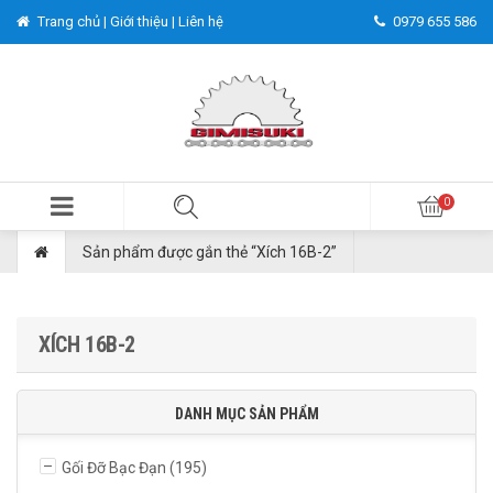
Trang chủ |
Giới thiệu |
Liên hệ
0979 655 586
Sản phẩm được gắn thẻ “Xích 16B-2”
XÍCH 16B-2
DANH MỤC SẢN PHẨM
Gối Đỡ Bạc Đạn
(195)