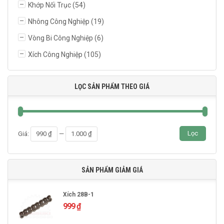
Khớp Nối Trục
(54)
Nhông Công Nghiệp
(19)
Vòng Bi Công Nghiệp
(6)
Xích Công Nghiệp
(105)
LỌC SẢN PHẨM THEO GIÁ
Giá
Giá
Lọc
Giá:
990 ₫
—
1.000 ₫
thấp
cao
nhất
nhất
SẢN PHẨM GIẢM GIÁ
Xích 28B-1
999
₫