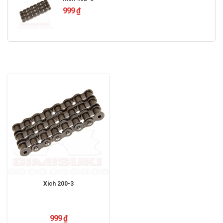
999
₫
Xích 200-3
999
₫