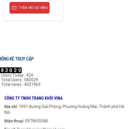
THÊM VÀO GIỎ HÀNG
HỐNG KÊ TRUY CẬP
Users Today : 424
Total Users : 582029
Total views : 4021963
CÔNG TY TNHH TRANG KHÔI VINA
Địa chỉ
: 1091 đường Giải Phóng, Phường Hoàng Mai, Thành phố Hà
Nội
Điện thoại
: 0979655586