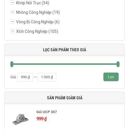
Khớp Nối Trục
(54)
Nhông Công Nghiệp
(19)
Vòng Bi Công Nghiệp
(6)
Xích Công Nghiệp
(105)
LỌC SẢN PHẨM THEO GIÁ
Giá
Giá
Lọc
Giá:
990 ₫
—
1.000 ₫
thấp
cao
nhất
nhất
SẢN PHẨM GIẢM GIÁ
Gối UCP 307
999
₫