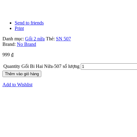
Send to friends
Print
Danh mục:
Gối 2 nửa
Thẻ:
SN 507
Brand:
No Brand
999
₫
Quantity
Gối Bi Hai Nửa-507 số lượng
Thêm vào giỏ hàng
Add to Wishlist