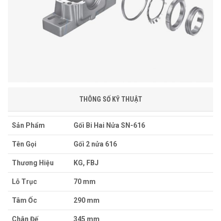
THÔNG SỐ KỸ THUẬT
Sản Phẩm
Gối Bi Hai Nửa SN-616
Tên Gọi
Gối 2 nửa 616
Thương Hiệu
KG, FBJ
Lỗ Trục
70 mm
Tâm Ốc
290 mm
Chân Đế
345 mm