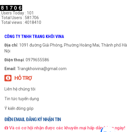
Users Today : 101
Total Users : 581706
Total views : 4018410
Gối Bi Hai Nửa-607
Gối Bi Hai Nửa-524
CÔNG TY TNHH TRANG KHÔI VINA
999
₫
999
₫
Địa chỉ
: 1091 đường Giải Phóng, Phường Hoàng Mai, Thành phố Hà
Nội
THÊM VÀO GIỎ HÀNG
THÊM VÀO GIỎ HÀNG
Điện thoại
: 0979655586
Email
:
Trangkhoivina@gmail.com
HỖ TRỢ
Liên hệ chúng tôi
Tin tức tuyển dụng
Ý kiến đóng góp
ĐIỀN EMAIL ĐĂNG KÝ NHẬN TIN
Và có cơ hội nhận được các khuyến mại hấp dẫn hàng ngày!