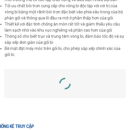
Tối ưu chất bôi trơn cung cấp cho vòng bi độc lập với với trị của
vòng bi bằng một rãnh bôi trơn đặc biệt vào phía sâu trong của bộ
phận gối và thông qua lỗ đầu ra mỡ ở phần thấp hơn của gối.
Thiết kế với đặc tính chống ăn mòn rất tốt và giảm thiểu yêu cầu
làm sạch nhờ vào khu vực nghiêng và phần cao hơn của gối
Thông số cho biết trục và trung tâm vòng bi, đảm bảo tốc độ và sự
sắp xếp đơn giản của gối bi
Bề mặt đặt máy móc trên gối bi, cho phép sắp xếp chính xác của
gối bi.
SẢN PHẨM LIÊN QUAN
HỐNG KÊ TRUY CẬP