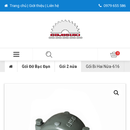
Trang chủ |
Giới thiệu |
Liên hệ
0979 655 586
Gối Đỡ Bạc Đạn
Gối 2 nửa
Gối Bi Hai Nửa-616