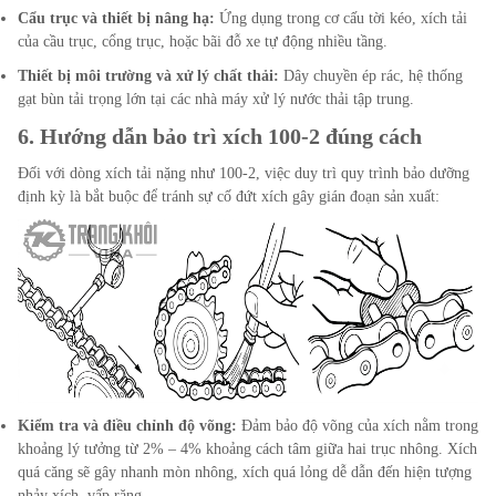
Cẩu trục và thiết bị nâng hạ:
Ứng dụng trong cơ cấu tời kéo, xích tải
của cầu trục, cổng trục, hoặc bãi đỗ xe tự động nhiều tầng.
Thiết bị môi trường và xử lý chất thải:
Dây chuyền ép rác, hệ thống
gạt bùn tải trọng lớn tại các nhà máy xử lý nước thải tập trung.
6. Hướng dẫn bảo trì xích 100-2 đúng cách
Đối với dòng xích tải nặng như 100-2, việc duy trì quy trình bảo dưỡng
định kỳ là bắt buộc để tránh sự cố đứt xích gây gián đoạn sản xuất:
Kiểm tra và điều chỉnh độ võng:
Đảm bảo độ võng của xích nằm trong
khoảng lý tưởng từ 2% – 4% khoảng cách tâm giữa hai trục nhông. Xích
quá căng sẽ gây nhanh mòn nhông, xích quá lỏng dễ dẫn đến hiện tượng
nhảy xích, vấp răng.