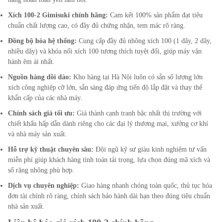
Xích 100-2 Gimisuki chính hãng:
Cam kết 100% sản phẩm đạt tiêu
chuẩn chất lượng cao, có đầy đủ chứng nhận, tem mác rõ ràng.
Đồng bộ hóa hệ thống:
Cung cấp đầy đủ nhông xích 100 (1 dãy, 2 dãy,
nhiều dãy) và khóa nối xích 100 tương thích tuyệt đối, giúp máy vận
hành êm ái nhất.
Nguồn hàng dồi dào:
Kho hàng tại Hà Nội luôn có sẵn số lượng lớn
xích công nghiệp cỡ lớn, sẵn sàng đáp ứng tiến độ lắp đặt và thay thế
khẩn cấp của các nhà máy.
Chính sách giá tối ưu:
Giá thành cạnh tranh bậc nhất thị trường với
chiết khấu hấp dẫn dành riêng cho các đại lý thương mại, xưởng cơ khí
và nhà máy sản xuất.
Hỗ trợ kỹ thuật chuyên sâu:
Đội ngũ kỹ sư giàu kinh nghiệm tư vấn
miễn phí giúp khách hàng tính toán tải trọng, lựa chọn đúng mã xích và
số răng nhông phù hợp.
Dịch vụ chuyên nghiệp:
Giao hàng nhanh chóng toàn quốc, thủ tục hóa
đơn tài chính rõ ràng, chính sách bảo hành dài hạn theo đúng tiêu chuẩn
nhà sản xuất.