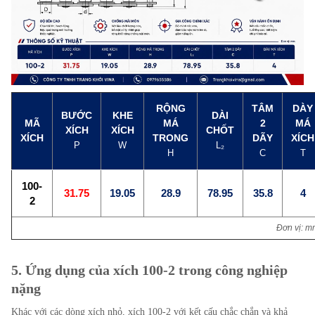
RỘNG
TÂM
DÀY
BƯỚC
KHE
DÀI
MÃ
MÁ
2
MÁ
XÍCH
XÍCH
CHỐT
XÍCH
TRONG
DÃY
XÍCH
P
W
L₂
H
C
T
100-
31.75
19.05
28.9
78.95
35.8
4
2
Đơn vị: m
5. Ứng dụng của xích 100-2 trong công nghiệp
nặng
Khác với các dòng xích nhỏ, xích 100-2 với kết cấu chắc chắn và khả