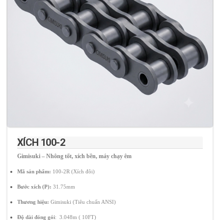
XÍCH 100-2
Gimisuki – Nhông tốt, xích bền, máy chạy êm
Mã sản phẩm:
100-2R (Xích đôi)
Bước xích (P):
31.75mm
Thương hiệu:
Gimisuki (Tiêu chuẩn ANSI)
Độ dài đóng gói
: 3.048m ( 10FT)