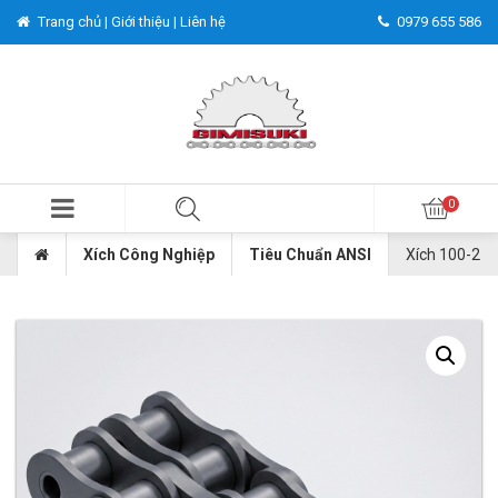
Trang chủ |
Giới thiệu |
Liên hệ
0979 655 586
Xích Công Nghiệp
Tiêu Chuẩn ANSI
Xích 100-2