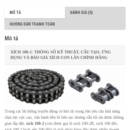
MÔ TẢ
ĐÁNH GIÁ (0)
HƯỚNG DẪN THANH TOÁN
Mô tả
XÍCH 100-2: THÔNG SỐ KỸ THUẬT, CẤU TẠO, ỨNG
DỤNG VÀ BÁO GIÁ XÍCH CON LĂN CHÍNH HÃNG
Trong các hệ thống truyền động cơ khí tải trọng lớn yêu cầu khả năng
chịu lực cực cao, vận hành bền bỉ liên tục nhưng vẫn tối ưu được không
gian lắp đặt,
xích 100-2
(còn được gọi là xích 100-2R, xích 100 đôi,
xích 100 2 hoặc sên 100 đôi) là giải pháp hàng đầu được nhiều doanh