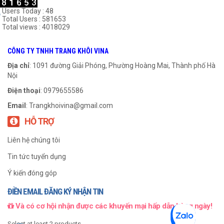
Users Today : 48
Total Users : 581653
Total views : 4018029
Xích 50-4
Xích 25-2
CÔNG TY TNHH TRANG KHÔI VINA
999
₫
999
₫
Địa chỉ
: 1091 đường Giải Phóng, Phường Hoàng Mai, Thành phố Hà
Nội
THÊM VÀO GIỎ HÀNG
THÊM VÀO GIỎ HÀNG
Điện thoại
: 0979655586
Email
:
Trangkhoivina@gmail.com
HỖ TRỢ
Liên hệ chúng tôi
Tin tức tuyển dụng
Ý kiến đóng góp
ĐIỀN EMAIL ĐĂNG KÝ NHẬN TIN
Và có cơ hội nhận được các khuyến mại hấp dẫn hàng ngày!
Xích 50-3
Xích INOX
Select at least 2 products