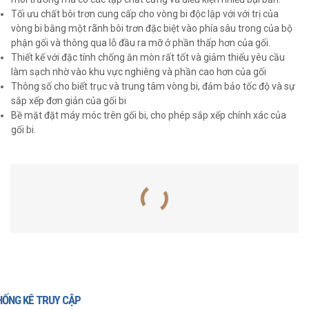
Tối ưu chất bôi trơn cung cấp cho vòng bi độc lập với với trị của
vòng bi bằng một rãnh bôi trơn đặc biệt vào phía sâu trong của bộ
phận gối và thông qua lỗ đầu ra mỡ ở phần thấp hơn của gối.
Thiết kế với đặc tính chống ăn mòn rất tốt và giảm thiểu yêu cầu
làm sạch nhờ vào khu vực nghiêng và phần cao hơn của gối
Thông số cho biết trục và trung tâm vòng bi, đảm bảo tốc độ và sự
sắp xếp đơn giản của gối bi
Bề mặt đặt máy móc trên gối bi, cho phép sắp xếp chính xác của
gối bi.
SẢN PHẨM LIÊN QUAN
HỐNG KÊ TRUY CẬP