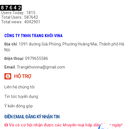
Users Today : 1815
Total Users : 587642
Total views : 4042901
Gối Bi Hai Nửa-617
Gối Bi Hai Nửa-516
CÔNG TY TNHH TRANG KHÔI VINA
999
₫
999
₫
Địa chỉ
: 1091 đường Giải Phóng, Phường Hoàng Mai, Thành phố Hà
Nội
THÊM VÀO GIỎ HÀNG
THÊM VÀO GIỎ HÀNG
Điện thoại
: 0979655586
Email
:
Trangkhoivina@gmail.com
HỖ TRỢ
Liên hệ chúng tôi
Tin tức tuyển dụng
Ý kiến đóng góp
ĐIỀN EMAIL ĐĂNG KÝ NHẬN TIN
Và có cơ hội nhận được các khuyến mại hấp dẫn hàng ngày!