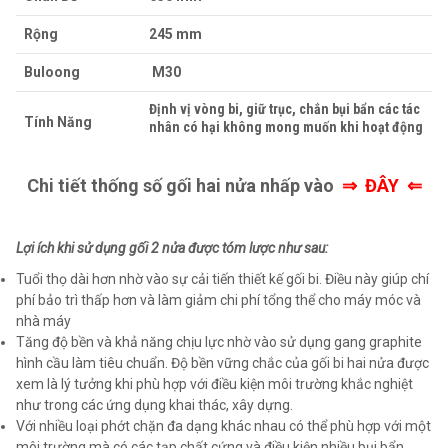
Rộng
245 mm
Buloong
M30
Định vị vòng bi, giữ trục, chắn bụi bẩn các tác
Tính Năng
nhân có hại không mong muốn khi hoạt động
Chi tiết thống số gối hai nửa nhấp vào
⇒
ĐÂY ⇐
Lợi ích khi sử dụng gối 2 nửa được tóm lược như sau:
Tuổi thọ dài hơn nhờ vào sự cải tiến thiết kế gối bi. Điều này giúp chí
phí bảo trì thấp hơn và làm giảm chi phí tổng thể cho máy móc và
nhà máy
Tăng độ bền và khả năng chịu lực nhờ vào sử dụng gang graphite
hình cầu làm tiêu chuẩn. Độ bền vững chắc của gối bi hai nửa được
xem là lý tưởng khi phù hợp với điều kiện môi trường khắc nghiệt
như trong các ứng dụng khai thác, xây dựng.
Với nhiều loại phớt chặn đa dạng khác nhau có thể phù hợp với một
môi trường mà có các tạp chất cứng và điều kiện nhiều bụi bẩn.