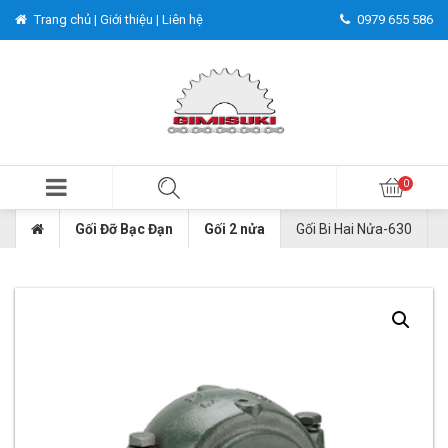
Trang chủ |
Giới thiệu |
Liên hệ
0979 655 586
Gối Đỡ Bạc Đạn
Gối 2 nửa
Gối Bi Hai Nửa-630