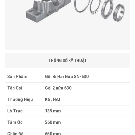
THÔNG SỐ KỸ THUẬT
Sản Phẩm
Gối Bi Hai Nửa SN-630
Tên Gọi
Gối 2 nửa 630
Thương Hiệu
KG, FBJ
Lỗ Trục
135 mm
Tâm Ốc
560 mm
Chân Đế
650 mm