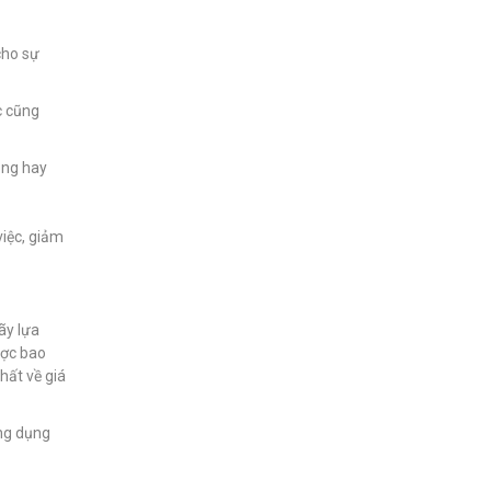
cho sự
c cũng
ạng hay
việc, giảm
ãy lựa
ược bao
hất về giá
ứng dụng