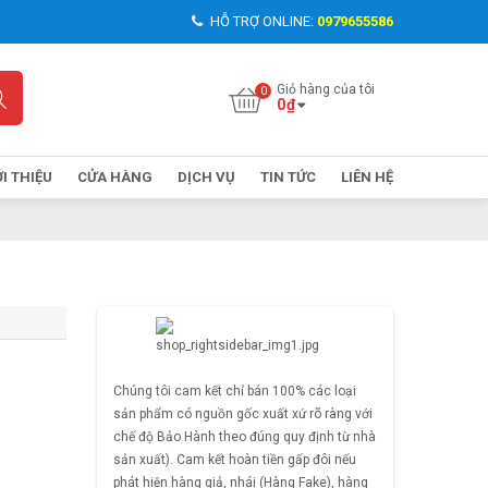
HỖ TRỢ ONLINE:
0979655586
Giỏ hàng của tôi
0
₫
ỚI THIỆU
CỬA HÀNG
DỊCH VỤ
TIN TỨC
LIÊN HỆ
Chúng tôi cam kết chỉ bán 100% các loại
sản phẩm có nguồn gốc xuất xứ rõ ràng với
chế độ Bảo Hành theo đúng quy định từ nhà
sản xuất). Cam kết hoàn tiền gấp đôi nếu
phát hiện hàng giả, nhái (Hàng Fake), hàng