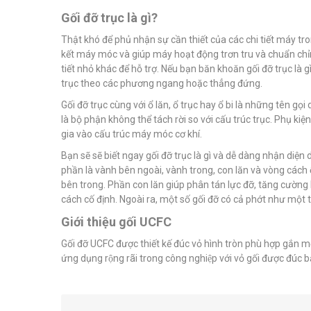
Gối đỡ trục là gì?
Thật khó để phủ nhận sự cần thiết của các chi tiết máy tr
kết máy móc và giúp máy hoạt động trơn tru và chuẩn chỉnh
tiết nhỏ khác để hỗ trợ. Nếu bạn băn khoăn gối đỡ trục là g
trục theo các phương ngang hoặc thẳng đứng.
Gối đỡ trục cùng với ổ lăn, ổ trục hay ổ bi là những tên gọ
là bộ phận không thể tách rời so với cấu trúc trục. Phụ k
gia vào cấu trúc máy móc cơ khí.
Bạn sẽ sẽ biết ngay gối đỡ trục là gì và dễ dàng nhận diện 
phần là vành bên ngoài, vành trong, con lăn và vòng cách
bên trong. Phần con lăn giúp phân tán lực đỡ, tăng cường 
cách cố định. Ngoài ra, một số gối đỡ có cả phớt như một 
Giới thiệu gối UCFC
Gối đỡ UCFC được thiết kế đúc vỏ hình tròn phù hợp gắn 
ứng dụng rộng rãi trong công nghiệp với vỏ gối được đúc bằ