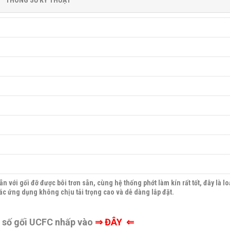
THÔNG SỐ KỸ THUẬT
n với gối đỡ được bôi trơn sẵn, cùng hệ thống phớt làm kín rất tốt, đây là l
ác ứng dụng không chịu tải trọng cao và dễ dàng lắp đặt.
g số gối UCFC nhấp vào
⇒
ĐÂY ⇐