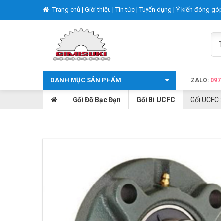
Trang chủ |
Giới thiệu |
Tin tức |
Tuyển dụng |
Ý kiến đóng gó
DANH MỤC SẢN PHẨM
ZALO:
097
Gối Đỡ Bạc Đạn
Gối Bi UCFC
Gối UCFC