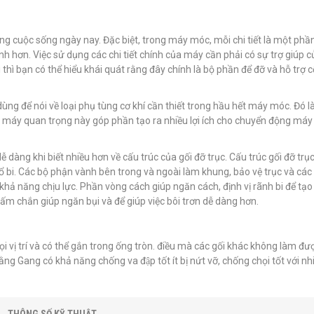
ong cuộc sống ngày nay. Đặc biệt, trong máy móc, mỗi chi tiết là một phầ
 hơn. Việc sử dụng các chi tiết chính của máy cần phải có sự trợ giúp c
ì thì bạn có thể hiểu khái quát rằng đây chính là bộ phần để đỡ và hỗ trợ c
i dùng để nói về loại phụ tùng cơ khí cần thiết trong hầu hết máy móc. Đó l
iện máy quan trọng này góp phần tạo ra nhiều lợi ích cho chuyển động máy
dễ dàng khi biết nhiều hơn về cấu trúc của gối đỡ trục. Cấu trúc gối đỡ tr
 ổ bi. Các bộ phận vành bên trong và ngoài làm khung, bảo vệ trục và cá
khả năng chịu lực. Phần vòng cách giúp ngăn cách, định vị rãnh bi để tạ
tấm chắn giúp ngăn bụi và để giúp việc bôi trơn dễ dàng hơn.
mọi vị trí và có thể gắn trong ống tròn. điều mà các gối khác không làm đượ
ng Gang có khả năng chống va đập tốt ít bị nứt vỡ, chống chọi tốt với nhi