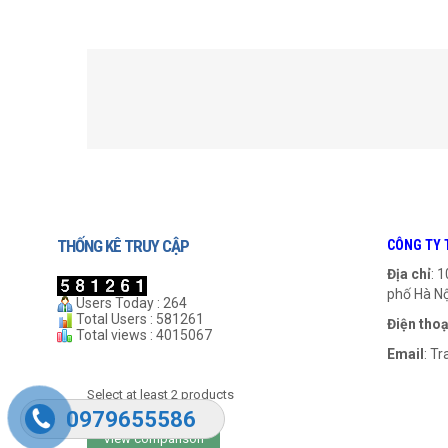
SẢN PHẨM LIÊN QUAN
THỐNG KÊ TRUY CẬP
CÔNG TY 
Địa chỉ
: 
phố Hà Nộ
Users Today : 264
Total Users : 581261
Điện thoạ
Total views : 4015067
Email
:
Tr
Gối UCFC 212
Gối UCFC 213
Select at least 2 products
to compare
999
₫
0979655586
View comparison