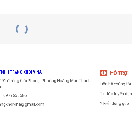
TNHH TRANG KHÔI VINA
HỖ TRỢ
1091 đường Giải Phóng, Phường Hoàng Mai, Thành
Liên hệ chúng tôi
i
Tin tức tuyển dụ
i
: 0979655586
Ý kiến đóng góp
angkhoivina@gmail.com
Gối UCFC 202
Gối UCFC 214
999
₫
999
₫