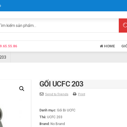
p
HOME
GI
9.65.55.86
 203
GỐI UCFC 203
Send to friends
Print
Danh mục:
Gối Bi UCFC
Thẻ:
UCFC 203
Brand:
No Brand