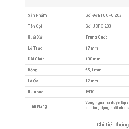
Sản Phẩm
Gối Đỡ Bi UCFC 203
Tên Gọi
Gối UCFC 203
Xuất Xứ
Trung Quốc
Lỗ Trục
17 mm
Dài Chân
100 mm
Rộng
55,1 mm
Lỗ Ốc
12 mm
Buloong
M10
Vòng ngoài và được lắp sẵ
Tính Năng
bi thông dụng nhất cho c
Chi tiết thốn