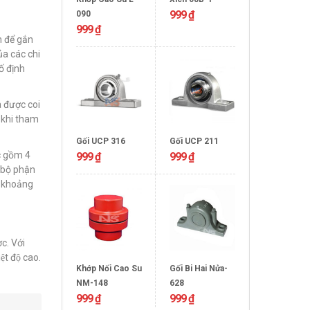
999
₫
090
999
₫
n để gắn
ủa các chi
ố định
à được coi
 khi tham
Gối UCP 316
Gối UCP 211
ục gồm 4
999
₫
999
₫
c bộ phận
o khoảng
c. Với
ệt độ cao.
Khớp Nối Cao Su
Gối Bi Hai Nửa-
NM-148
628
999
₫
999
₫