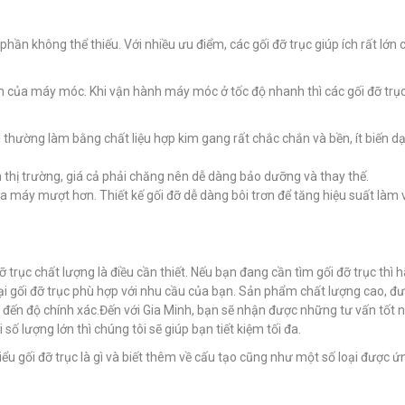
 phần không thể thiếu. Với nhiều ưu điểm, các gối đỡ trục giúp ích rất lớn 
nh của máy móc. Khi vận hành máy móc ở tốc độ nhanh thì các gối đỡ trụ
i thường làm bằng chất liệu hợp kim gang rất chắc chắn và bền, ít biến d
n thị trường, giá cả phải chăng nên dễ dàng bảo dưỡng và thay thế.
của máy mượt hơn. Thiết kế gối đỡ dễ dàng bôi trơn để tăng hiệu suất làm 
 trục chất lượng là điều cần thiết. Nếu bạn đang cần tìm gối đỡ trục thì h
oại gối đỡ trục phù hợp với nhu cầu của bạn. Sản phẩm chất lượng cao, đ
n độ chính xác.Đến với Gia Minh, bạn sẽ nhận được những tư vấn tốt n
số lượng lớn thì chúng tôi sẽ giúp bạn tiết kiệm tối đa.
ểu gối đỡ trục là gì và biết thêm về cấu tạo cũng như một số loại được 