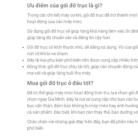
Ưu điểm của gối đỡ trục là gì?
Trong các chi tiết máy cơ khí, gối đỡ trục đã trở thành một
hoạt động của các máy móc.
Sử dụng gối đỡ trục sẽ giúp tăng khả năng làm việc ổn đị
giúp tăng độ chuẩn xác và đáng tin cậy hơn.
Gối đỡ trục có kích thước nhỏ, dễ dàng sử dụng. Vỏ của gố
nứt vỡ khi bị va chạm.
Đây là loại phụ kiện phổ biến nên được cung cấp nhiều trê
Đồng thời, gối đỡ trục chịu tải tốt, giúp các chuyển động 
ma sát và giúp tăng tuổi thọ máy.
Mua gối đỡ trục ở đâu tốt?
Để có thể giúp máy móc hoạt động trơn tru, lựa chọn gối đỡ
chọn ngay Gia Minh. Đây là nơi sẽ cung cấp cho bạn các l
bọc cẩn thận, đảm bảo không bị móp méo hay ảnh hưởng đế
cả sản phẩm. Đặc biệt, khi bạn cần thay thế, bảo dưỡng với 
Chắc chắn với những giải đáp trên đây, bạn đã phần nào hi
phổ biến.