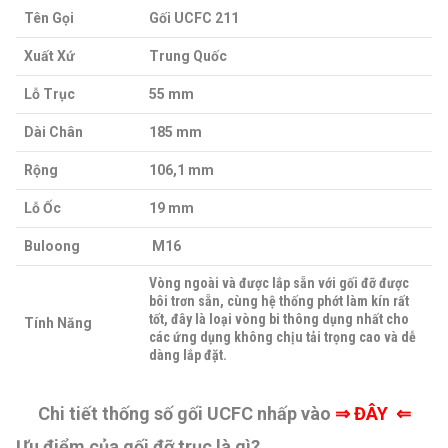
Tên Gọi
Gối UCFC 211
Xuất Xứ
Trung Quốc
Lỗ Trục
55 mm
Dài Chân
185 mm
Rộng
106,1 mm
Lỗ Ốc
19 mm
Buloong
M16
Vòng ngoài và được lắp sẵn với gối đỡ được
bôi trơn sẵn, cùng hệ thống phớt làm kín rất
tốt, đây là loại vòng bi thông dụng nhất cho
Tính Năng
các ứng dụng không chịu tải trọng cao và dễ
dàng lắp đặt.
Chi tiết thống số gối UCFC nhấp vào
⇒
ĐÂY ⇐
Ưu điểm của gối đỡ trục là gì?