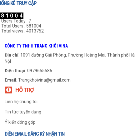
HỐNG KÊ TRUY CẬP
Users Today : 7
Total Users : 581004
Total views : 4013752
Gối UCFC 204
Gối UCFC 202
CÔNG TY TNHH TRANG KHÔI VINA
999
₫
999
₫
Địa chỉ
: 1091 đường Giải Phóng, Phường Hoàng Mai, Thành phố Hà
Nội
THÊM VÀO GIỎ HÀNG
THÊM VÀO GIỎ HÀNG
Điện thoại
: 0979655586
Email
:
Trangkhoivina@gmail.com
HỖ TRỢ
Liên hệ chúng tôi
Tin tức tuyển dụng
Ý kiến đóng góp
ĐIỀN EMAIL ĐĂNG KÝ NHẬN TIN