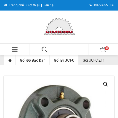
Trang chủ |
Giới thiệu |
Liên hệ
0979 655 586
Gối Đỡ Bạc Đạn
Gối Bi UCFC
Gối UCFC 211