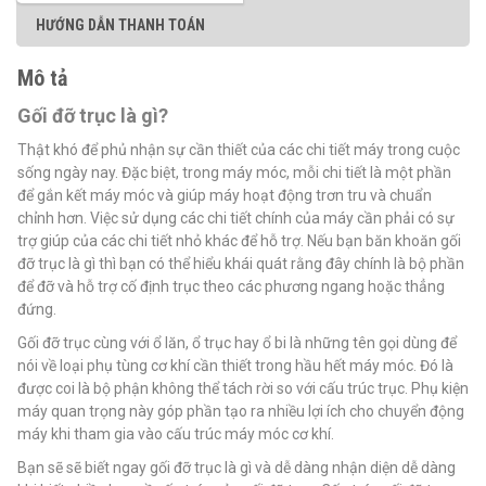
HƯỚNG DẪN THANH TOÁN
Mô tả
Gối đỡ trục là gì?
Thật khó để phủ nhận sự cần thiết của các chi tiết máy trong cuộc
sống ngày nay. Đặc biệt, trong máy móc, mỗi chi tiết là một phần
để gắn kết máy móc và giúp máy hoạt động trơn tru và chuẩn
chỉnh hơn. Việc sử dụng các chi tiết chính của máy cần phải có sự
trợ giúp của các chi tiết nhỏ khác để hỗ trợ. Nếu bạn băn khoăn gối
đỡ trục là gì thì bạn có thể hiểu khái quát rằng đây chính là bộ phần
để đỡ và hỗ trợ cố định trục theo các phương ngang hoặc thẳng
đứng.
Gối đỡ trục cùng với ổ lăn, ổ trục hay ổ bi là những tên gọi dùng để
nói về loại phụ tùng cơ khí cần thiết trong hầu hết máy móc. Đó là
được coi là bộ phận không thể tách rời so với cấu trúc trục. Phụ kiện
máy quan trọng này góp phần tạo ra nhiều lợi ích cho chuyển động
máy khi tham gia vào cấu trúc máy móc cơ khí.
Bạn sẽ sẽ biết ngay gối đỡ trục là gì và dễ dàng nhận diện dễ dàng