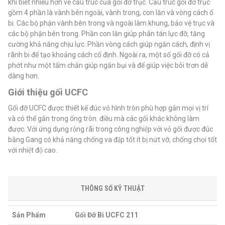
khi biết nhiều hơn về cấu trúc của gối đỡ trục. Cấu trúc gối đỡ trục
gồm 4 phần là vành bên ngoài, vành trong, con lăn và vòng cách ổ
bi. Các bộ phận vành bên trong và ngoài làm khung, bảo vệ trục và
các bộ phận bên trong. Phần con lăn giúp phân tán lực đỡ, tăng
cường khả năng chịu lực. Phần vòng cách giúp ngăn cách, định vị
rãnh bi để tạo khoảng cách cố định. Ngoài ra, một số gối đỡ có cả
phớt như một tấm chắn giúp ngăn bụi và để giúp việc bôi trơn dễ
dàng hơn.
Giới thiệu gối UCFC
Gối đỡ UCFC được thiết kế đúc vỏ hình tròn phù hợp gắn mọi vị trí
và có thể gắn trong ống tròn. điều mà các gối khác không làm
được. Với ứng dụng rộng rãi trong công nghiệp với vỏ gối được đúc
bằng Gang có khả năng chống va đập tốt ít bị nứt vỡ, chống chọi tốt
với nhiệt độ cao.
THÔNG SỐ KỸ THUẬT
Sản Phẩm
Gối Đỡ Bi UCFC 211