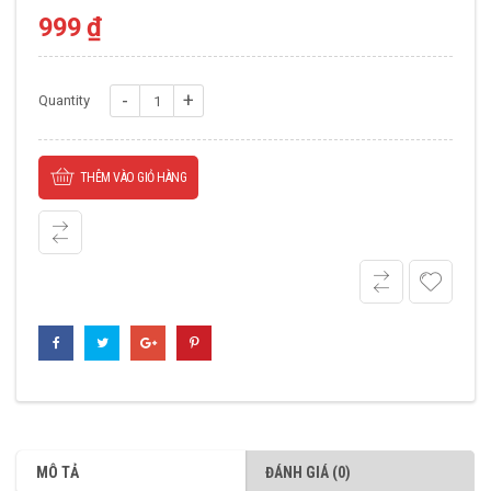
999
₫
Gối
Quantity
UCFC
211
THÊM VÀO GIỎ HÀNG
số
lượng
MÔ TẢ
ĐÁNH GIÁ (0)