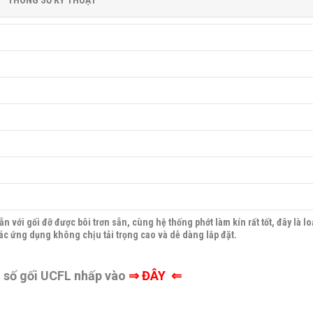
THÔNG SỐ KỸ THUẬT
n với gối đỡ được bôi trơn sẵn, cùng hệ thống phớt làm kín rất tốt, đây là l
ác ứng dụng không chịu tải trọng cao và dễ dàng lắp đặt.
g số gối UCFL nhấp vào
⇒
ĐÂY ⇐