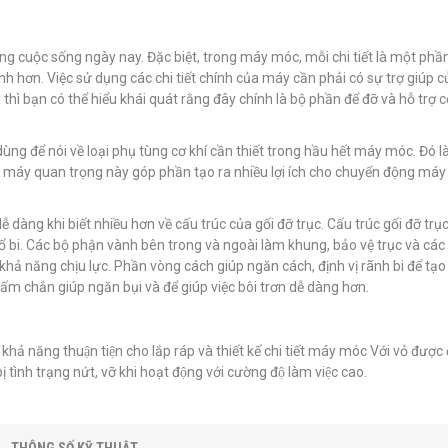
ong cuộc sống ngày nay. Đặc biệt, trong máy móc, mỗi chi tiết là một phầ
 hơn. Việc sử dụng các chi tiết chính của máy cần phải có sự trợ giúp c
ì thì bạn có thể hiểu khái quát rằng đây chính là bộ phần để đỡ và hỗ trợ c
i dùng để nói về loại phụ tùng cơ khí cần thiết trong hầu hết máy móc. Đó l
iện máy quan trọng này góp phần tạo ra nhiều lợi ích cho chuyển động máy
dễ dàng khi biết nhiều hơn về cấu trúc của gối đỡ trục. Cấu trúc gối đỡ tr
 ổ bi. Các bộ phận vành bên trong và ngoài làm khung, bảo vệ trục và cá
khả năng chịu lực. Phần vòng cách giúp ngăn cách, định vị rãnh bi để tạ
tấm chắn giúp ngăn bụi và để giúp việc bôi trơn dễ dàng hơn.
i khả năng thuận tiện cho lắp ráp và thiết kế chi tiết máy móc Với vỏ được
̣ tình trạng nứt, vỡ khi hoạt động với cường độ làm việc cao.