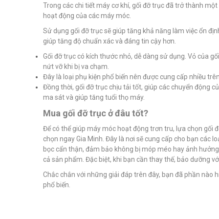
Trong các chi tiết máy cơ khí, gối đỡ trục đã trở thành một
hoạt động của các máy móc.
Sử dụng gối đỡ trục sẽ giúp tăng khả năng làm việc ổn đị
giúp tăng độ chuẩn xác và đáng tin cậy hơn.
Gối đỡ trục có kích thước nhỏ, dễ dàng sử dụng. Vỏ của gố
nứt vỡ khi bị va chạm.
Đây là loại phụ kiện phổ biến nên được cung cấp nhiều trê
Đồng thời, gối đỡ trục chịu tải tốt, giúp các chuyển động 
ma sát và giúp tăng tuổi thọ máy.
Mua gối đỡ trục ở đâu tốt?
Để có thể giúp máy móc hoạt động trơn tru, lựa chọn gối đỡ
chọn ngay Gia Minh. Đây là nơi sẽ cung cấp cho bạn các l
bọc cẩn thận, đảm bảo không bị móp méo hay ảnh hưởng đế
cả sản phẩm. Đặc biệt, khi bạn cần thay thế, bảo dưỡng với 
Chắc chắn với những giải đáp trên đây, bạn đã phần nào hi
phổ biến.