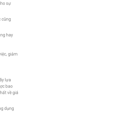
cho sự
c cũng
ạng hay
việc, giảm
ãy lựa
ược bao
hất về giá
ứng dụng