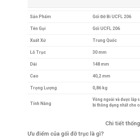
Sản Phẩm
Gối Đỡ Bi UCFL 206
Tên Gọi
Gối UCFL 206
Xuất Xứ
Trung Quốc
Lỗ Trục
30 mm
Dài
148 mm
Cao
40,2 mm
Trọng Lượng
0,86 kg
Vòng ngoài và được lắp sẵ
Tính Năng
bi thông dụng nhất cho c
Chi tiết thốn
Ưu điểm của gối đỡ trục là gì?