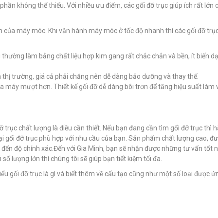
 phần không thể thiếu. Với nhiều ưu điểm, các gối đỡ trục giúp ích rất lớn 
nh của máy móc. Khi vận hành máy móc ở tốc độ nhanh thì các gối đỡ trụ
i thường làm bằng chất liệu hợp kim gang rất chắc chắn và bền, ít biến d
n thị trường, giá cả phải chăng nên dễ dàng bảo dưỡng và thay thế.
của máy mượt hơn. Thiết kế gối đỡ dễ dàng bôi trơn để tăng hiệu suất làm 
 trục chất lượng là điều cần thiết. Nếu bạn đang cần tìm gối đỡ trục thì h
oại gối đỡ trục phù hợp với nhu cầu của bạn. Sản phẩm chất lượng cao, đ
n độ chính xác.Đến với Gia Minh, bạn sẽ nhận được những tư vấn tốt n
số lượng lớn thì chúng tôi sẽ giúp bạn tiết kiệm tối đa.
ểu gối đỡ trục là gì và biết thêm về cấu tạo cũng như một số loại được 