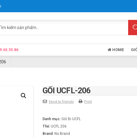
p
HOME
GI
9.65.55.86
206
GỐI UCFL-206
Send to friends
Print
Danh mục:
Gối Bi UCFL
Thẻ:
UCFL 206
Brand:
No Brand