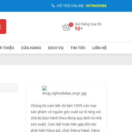
HỖ TRỢ ONLINE:
0979655586
Giỏ hàng của tôi
0
₫
ỚI THIỆU
CỬA HÀNG
DỊCH VỤ
TIN TỨC
LIÊN HỆ
Chúng tôi cam kết chỉ bán 100% các loại
sản phẩm có nguồn gốc xuất xứ rõ ràng với
chế độ Bảo Hành theo đúng quy định từ nhà
sản xuất). Cam kết hoàn tiền gấp đôi nếu
phát hiện hàng giả, nhái (Hàng Fake), hàng