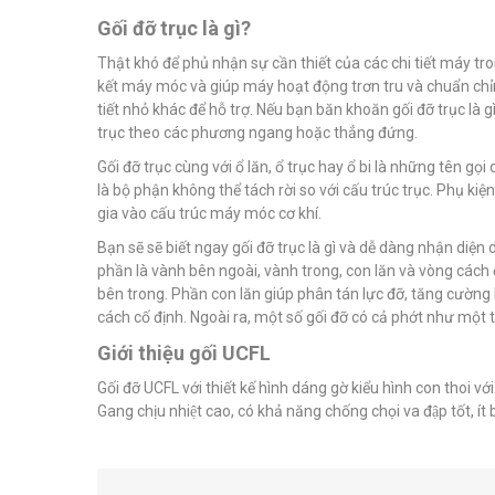
Gối đỡ trục là gì?
Thật khó để phủ nhận sự cần thiết của các chi tiết máy tr
kết máy móc và giúp máy hoạt động trơn tru và chuẩn chỉnh
tiết nhỏ khác để hỗ trợ. Nếu bạn băn khoăn gối đỡ trục là g
trục theo các phương ngang hoặc thẳng đứng.
Gối đỡ trục cùng với ổ lăn, ổ trục hay ổ bi là những tên gọ
là bộ phận không thể tách rời so với cấu trúc trục. Phụ k
gia vào cấu trúc máy móc cơ khí.
Bạn sẽ sẽ biết ngay gối đỡ trục là gì và dễ dàng nhận diện 
phần là vành bên ngoài, vành trong, con lăn và vòng cách
bên trong. Phần con lăn giúp phân tán lực đỡ, tăng cường 
cách cố định. Ngoài ra, một số gối đỡ có cả phớt như một 
Giới thiệu gối UCFL
Gối đỡ UCFL với thiết kế hình dáng gờ kiểu hình con thoi vớ
Gang chịu nhiệt cao, có khả năng chống chọi va đập tốt, ít bi