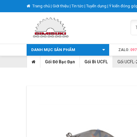
Trang chủ |
Giới thiệu |
Tin tức |
Tuyển dụng |
Ý kiến đóng gó
DANH MỤC SẢN PHẨM
ZALO:
097
Gối Đỡ Bạc Đạn
Gối Bi UCFL
Gối UCFL-