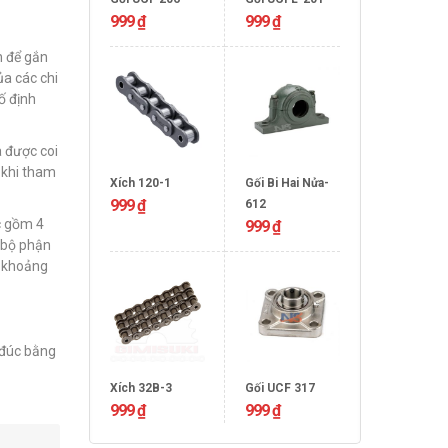
999
₫
999
₫
n để gắn
ủa các chi
ố định
à được coi
 khi tham
Xích 120-1
Gối Bi Hai Nửa-
999
₫
612
ục gồm 4
999
₫
c bộ phận
o khoảng
 đúc bằng
Xích 32B-3
Gối UCF 317
999
₫
999
₫