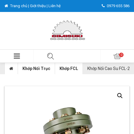
Trang chủ |
Giới thiệu |
Liên hệ
0979 655 586
Khớp Nối Trục
Khớp FCL
Khớp Nối Cao Su FCL-22