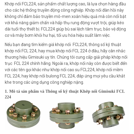
Khớp nối FCL224, sản phẩm chất lượng cao, là lựa chọn hàng đầu
cho các hệ thống truyền động công nghiệp. Khớp nối đàn hồi này
không chỉ đảm bảo truyền mô-men xoắn hiệu quả mà còn nổi bật
với khả năng giảm chấn và hấp thụ rung động vượt trội, giúp kéo
dài tuổi thọ thiết bị. FCL224 giúp bù sai lệch tâm trục, bảo vệ động
cơ và máy bơm khỏi hư hại, tối ưu hóa hiệu suất làm việc.
Nếu bạn đang tìm kiếm giá khớp nối FCL224, thông số kỹ thuật
khớp nối FCL 224, hay mua khớp nối FCL 224 ở đâu, hãy cân nhắc
thương hiệu Gimisuki uy tín. Chúng tôi cung cấp giải pháp khớp nối
trục FCL 224 chính hãng. Ngoài ra, khớp nối này còn được biết đến
với các tên gọi khác như khớp nối cao su FCL224, khớp nối mềm
FCL 224, hay khớp nối bulong FCL 224, đáp ứng mọi yêu cầu khắt
khe trong các ứng dụng công nghiệp nặng.
1. Mô tả sản phẩm và Thông số kỹ thuật Khớp nối Gimisuki FCL
224