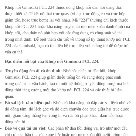
Khớp nối Gimisuki FCL 224 thuộc dòng khớp nối đàn hồi dạng đĩa,
được thiết kế để kết nối hai trục quay (ví dụ: trục động cơ và trục hộp
giảm tốc, hoặc trục bơm) lại với nhau. Mã “224” thường chỉ kích thước
khớp nối FCL 224 hoặc khả năng truyền tải mô-men xoắn danh định của
khớp nối, cho thấy nó phù hợp với các ứng dụng có công suất và tải
trọng nhất định. Để biết thêm chi tiết về thông số kỹ thuật khớp nối FCL
224 của Gimisuki, bạn có thể liên hệ trực tiếp với chúng tôi để được tư
vấn cụ thể.
Đặc điểm nổi bật của Khớp nối Gimisuki FCL
224
:
Truyền động êm ái và ổn định:
Nhờ các phần tử đàn hồi, khớp
Gimisuki FCL
224
giúp giảm thiểu tiếng ồn và rung động phát sinh
trong quá trình vận hành, tạo ra một hệ thống truyền động mượt mà hơn,
đồng thời tăng cường tuổi thọ khớp nối FCL
224
và các thiết bị liên
quan.
Bù sai lệch tâm hiệu quả:
Khớp có khả năng bù đắp các sai lệch nhỏ về
độ đồng tâm, độ lệch góc và độ dịch chuyển dọc trục giữa hai trục được
nối, giảm căng thẳng lên vòng bi và các bộ phận khác, đảm bảo hoạt
động bền bỉ.
Bảo vệ quá tải ưu việt:
Các phần tử đàn hồi đóng vai trò như một cầu
chì cơ học, hấp thụ các xung lực hoặc mô-men xoắn đột ngột, giúp bảo