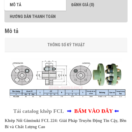
MÔ TẢ
ĐÁNH GIÁ (0)
HƯỚNG DẪN THANH TOÁN
Mô tả
THÔNG SỐ KỸ THUẬT
Tải catalog khớp FCL
⇒
BẤM VÀO ĐÂY
⇐
Khớp Nối Gimisuki FCL 224: Giải Pháp Truyền Động Tin Cậy, Bền
Bỉ và Chất Lượng Cao