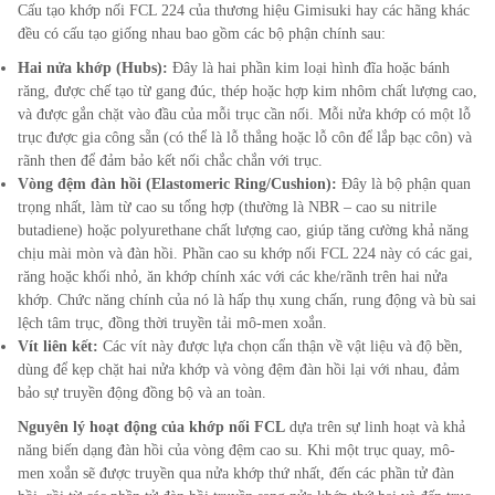
Cấu tạo khớp nối FCL
224
của thương hiệu Gimisuki hay các hãng khác
đều có cấu tạo giống nhau bao gồm các bộ phận chính sau:
Hai nửa khớp (Hubs):
Đây là hai phần kim loại hình đĩa hoặc bánh
răng, được chế tạo từ gang đúc, thép hoặc hợp kim nhôm chất lượng cao,
và được gắn chặt vào đầu của mỗi trục cần nối. Mỗi nửa khớp có một lỗ
trục được gia công sẵn (có thể là lỗ thẳng hoặc lỗ côn để lắp bạc côn) và
rãnh then để đảm bảo kết nối chắc chắn với trục.
Vòng đệm đàn hồi (Elastomeric Ring/Cushion):
Đây là bộ phận quan
trọng nhất, làm từ cao su tổng hợp (thường là NBR – cao su nitrile
butadiene) hoặc polyurethane chất lượng cao, giúp tăng cường khả năng
chịu mài mòn và đàn hồi. Phần cao su khớp nối FCL
224
này có các gai,
răng hoặc khối nhỏ, ăn khớp chính xác với các khe/rãnh trên hai nửa
khớp. Chức năng chính của nó là hấp thụ xung chấn, rung động và bù sai
lệch tâm trục, đồng thời truyền tải mô-men xoắn.
Vít liên kết:
Các vít này được lựa chọn cẩn thận về vật liệu và độ bền,
dùng để kẹp chặt hai nửa khớp và vòng đệm đàn hồi lại với nhau, đảm
bảo sự truyền động đồng bộ và an toàn.
Nguyên lý hoạt động của khớp nối FCL
dựa trên sự linh hoạt và khả
năng biến dạng đàn hồi của vòng đệm cao su. Khi một trục quay, mô-
men xoắn sẽ được truyền qua nửa khớp thứ nhất, đến các phần tử đàn