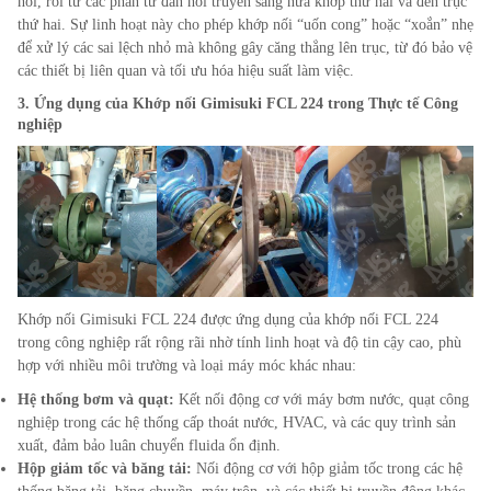
hồi, rồi từ các phần tử đàn hồi truyền sang nửa khớp thứ hai và đến trục
thứ hai. Sự linh hoạt này cho phép khớp nối “uốn cong” hoặc “xoắn” nhẹ
để xử lý các sai lệch nhỏ mà không gây căng thẳng lên trục, từ đó bảo vệ
các thiết bị liên quan và tối ưu hóa hiệu suất làm việc.
3. Ứng dụng của Khớp nối Gimisuki FCL
224
trong Thực tế Công
nghiệp
Khớp nối Gimisuki FCL
224
được ứng dụng của khớp nối FCL
224
trong công nghiệp rất rộng rãi nhờ tính linh hoạt và độ tin cậy cao, phù
hợp với nhiều môi trường và loại máy móc khác nhau:
Hệ thống bơm và quạt:
Kết nối động cơ với máy bơm nước, quạt công
nghiệp trong các hệ thống cấp thoát nước, HVAC, và các quy trình sản
xuất, đảm bảo luân chuyển fluida ổn định.
Hộp giảm tốc và băng tải:
Nối động cơ với hộp giảm tốc trong các hệ