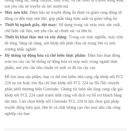
thống băng tải, băng chuyền, máy trộn, và các thiết bị truyền động khác,
nơi yêu cầu sự truyền tải lực mượt mà.
Máy nén khí:
Đảm bảo sự truyền động ổn định và giảm rung động từ
động cơ đến máy nén khí, góp phần tăng hiệu suất và giảm tiếng ồn.
Thiết bị ngành giấy, dệt may:
Sử dụng trong các máy móc sản xuất,
chế biến vật liệu, nơi yêu cầu sự chính xác và bền bỉ.
Thiết bị khai thác mỏ và xây dựng:
Trong các máy nghiền, máy trộn
bê tông, băng tải nặng, nơi khớp nối phải chịu tải trọng lớn và môi
trường khắc nghiệt.
Hệ thống tự động hóa và chế biến thực phẩm:
Đảm bảo hoạt động
trơn tru của các hệ thống tự động hóa và máy móc trong ngành thực
phẩm, nơi yêu cầu tiêu chuẩn vệ sinh và độ tin cậy cao.
Để tìm mua sản phẩm, bạn có thể tìm kiếm nhà cung cấp khớp nối FCL
224
uy tín hoặc tìm địa chỉ bán khớp nối FCL
224
tại Hà Nội chuyên
phân phối thương hiệu Gimisuki. Chúng tôi luôn sẵn lòng cung cấp giá
khớp nối FCL
224
cạnh tranh nhất cùng với dịch vụ hỗ trợ khách hàng
tận tâm. Lựa chọn khớp nối Gimisuki FCL
224
là lựa chọn giải pháp
truyền động hiệu quả, bền bỉ và chất lượng cao cho mọi nhu cầu công
nghiệp của bạn.