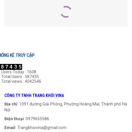
SẢN PHẨM LIÊN QUAN
HỐNG KÊ TRUY CẬP
Users Today : 1608
Total Users : 587435
Total views : 4042546
Khớp Nối Cao Su FCL-160
Khớp Nối Cao Su FCL-450
CÔNG TY TNHH TRANG KHÔI VINA
999
₫
999
₫
Địa chỉ
: 1091 đường Giải Phóng, Phường Hoàng Mai, Thành phố Hà
Nội
THÊM VÀO GIỎ HÀNG
THÊM VÀO GIỎ HÀNG
Điện thoại
: 0979655586
Email
:
Trangkhoivina@gmail.com