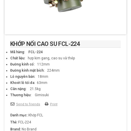
KHỚP NỐI CAO SU FCL-224
Mã hàng:
FCL-224
Chất liệu:
hợp kim gang, cao su và thép
Đường kính cổ:
112mm
Đường kính mặt bích:
224mm
Lỗ nguyên bản:
18mm
Khoét lỗ tối đa:
63mm
Cân nặng:
21.5kg
Thương hiệu:
Gimisuki
Send to friends
Print
Danh mục:
Khớp FCL
Thẻ:
FCL-224
Brand:
No Brand