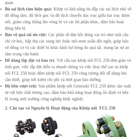
quan.
Bù sai lệch tâm hiệu quả:
Khớp có khả năng bù đắp các sai lệch nhỏ về
độ đồng tâm, độ lệch góc và độ dịch chuyển dọc trục giữa hai trục được
nối, giảm căng thẳng lên vòng bi và các bộ phận khác, đảm bảo hoạt
động bền bỉ.
Bảo vệ quá tải ưu việt:
Các phần tử đàn hồi đóng vai trò như một cầu
chì cơ học, hấp thụ các xung lực hoặc mô-men xoắn đột ngột, giúp bảo
vệ động cơ và các thiết bị khác khỏi hư hỏng do quá tải, mang lại sự an
tâm trong vận hành.
Dễ dàng lắp đặt và bảo trì:
Với cấu tạo khớp nối FCL
250
đơn giản và
tinh gọn, việc lắp đặt diễn ra nhanh chóng và việc thay thế cao su khớp
nối FCL
250
hoặc đệm khớp nối FCL
250
cũng tương đối dễ dàng khi
cần thiết, giúp tiết kiệm chi phí và thời gian bảo dưỡng.
Độ bền vượt trội:
Sản phẩm khớp nối Gimisuki FCL
250
được sản xuất
từ vật liệu chất lượng cao, đảm bảo khả năng hoạt động ổn định và bền
bỉ trong môi trường công nghiệp khắc nghiệt.
2. Cấu tạo và Nguyên lý Hoạt động của Khớp nối FCL 250