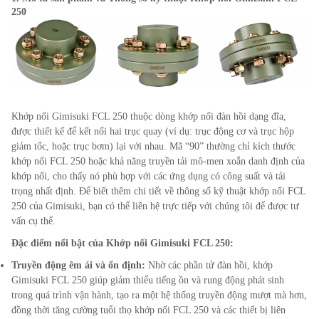
250
Khớp nối Gimisuki FCL 250 thuộc dòng khớp nối đàn hồi dạng đĩa,
được thiết kế để kết nối hai trục quay (ví dụ: trục động cơ và trục hộp
giảm tốc, hoặc trục bơm) lại với nhau. Mã “90” thường chỉ kích thước
khớp nối FCL 250 hoặc khả năng truyền tải mô-men xoắn danh định của
khớp nối, cho thấy nó phù hợp với các ứng dụng có công suất và tải
trọng nhất định. Để biết thêm chi tiết về thông số kỹ thuật khớp nối FCL
250 của Gimisuki, bạn có thể liên hệ trực tiếp với chúng tôi để được tư
vấn cụ thể.
Đặc điểm nổi bật của Khớp nối Gimisuki FCL
250
:
Truyền động êm ái và ổn định:
Nhờ các phần tử đàn hồi, khớp
Gimisuki FCL
250
giúp giảm thiểu tiếng ồn và rung động phát sinh
trong quá trình vận hành, tạo ra một hệ thống truyền động mượt mà hơn,
đồng thời tăng cường tuổi thọ khớp nối FCL
250
và các thiết bị liên