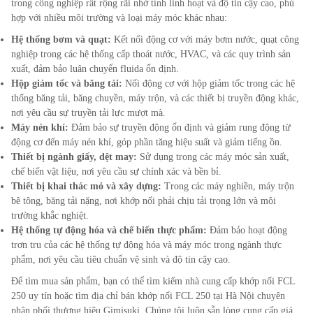
trong công nghiệp rất rộng rãi nhờ tính linh hoạt và độ tin cậy cao, phù
hợp với nhiều môi trường và loại máy móc khác nhau:
Hệ thống bơm và quạt:
Kết nối động cơ với máy bơm nước, quạt công
nghiệp trong các hệ thống cấp thoát nước, HVAC, và các quy trình sản
xuất, đảm bảo luân chuyển fluida ổn định.
Hộp giảm tốc và băng tải:
Nối động cơ với hộp giảm tốc trong các hệ
thống băng tải, băng chuyền, máy trộn, và các thiết bị truyền động khác,
nơi yêu cầu sự truyền tải lực mượt mà.
Máy nén khí:
Đảm bảo sự truyền động ổn định và giảm rung động từ
động cơ đến máy nén khí, góp phần tăng hiệu suất và giảm tiếng ồn.
Thiết bị ngành giấy, dệt may:
Sử dụng trong các máy móc sản xuất,
chế biến vật liệu, nơi yêu cầu sự chính xác và bền bỉ.
Thiết bị khai thác mỏ và xây dựng:
Trong các máy nghiền, máy trộn
bê tông, băng tải nặng, nơi khớp nối phải chịu tải trọng lớn và môi
trường khắc nghiệt.
Hệ thống tự động hóa và chế biến thực phẩm:
Đảm bảo hoạt động
trơn tru của các hệ thống tự động hóa và máy móc trong ngành thực
phẩm, nơi yêu cầu tiêu chuẩn vệ sinh và độ tin cậy cao.
Để tìm mua sản phẩm, bạn có thể tìm kiếm nhà cung cấp khớp nối FCL
250
uy tín hoặc tìm địa chỉ bán khớp nối FCL
250
tại Hà Nội chuyên
phân phối thương hiệu Gimisuki. Chúng tôi luôn sẵn lòng cung cấp giá