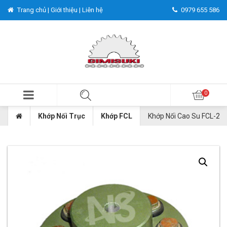
Trang chủ |
Giới thiệu |
Liên hệ
0979 655 586
Khớp Nối Trục
Khớp FCL
Khớp Nối Cao Su FCL-25