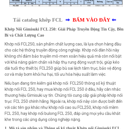
Tải catalog khớp FCL
⇒
BẤM VÀO ĐÂY
⇐
Khớp Nối Gimisuki FCL 250: Giải Pháp Truyền Động Tin Cậy, Bền
Bỉ và Chất Lượng Cao
Khớp nối FCL250, sản phẩm chất lượng cao, là lựa chọn hàng đầu
cho các hệ thống truyền động công nghiệp. Khớp nối đàn hồi này
không chỉ đảm bảo truyền mô-men xoắn hiệu quả mà còn nổi bật
với khả năng giảm chấn và hấp thụ rung động vượt trội, giúp kéo
dài tuổi thọ thiết bị. FCL250 giúp bù sai lệch tâm trục, bảo vệ động
cơ và máy bơm khỏi hư hại, tối ưu hóa hiệu suất làm việc.
Nếu bạn đang tìm kiếm giá khớp nối FCL250 thông số kỹ thuật
khớp nối FCL 250, hay mua khớp nối FCL 250 ở đâu, hãy cân nhắc
thương hiệu Gimisuki uy tín. Chúng tôi cung cấp giải pháp khớp nối
trục FCL 250 chính hãng. Ngoài ra, khớp nối này còn được biết đến
với các tên gọi khác như khớp nối cao su FCL250, khớp nối mềm
FCL 250, hay khớp nối bulong FCL 250, đáp ứng mọi yêu cầu khắt
khe trong các ứng dụng công nghiệp nặng.
1. Mô tả sản phẩm và Thông số kỹ thuật Khớp nối Gimisuki FCL