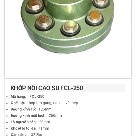
KHỚP NỐI CAO SU FCL-250
Mã hàng:
FCL-250
Chất liệu:
hợp kim gang, cao su và thép
Đường kính cổ:
125mm
Đường kính mặt bích:
250mm
Lỗ nguyên bản:
20mm
Khoét lỗ tối đa:
71mm
Cân nặng:
32.2kg