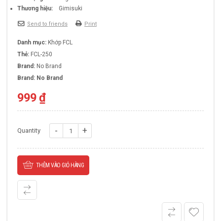
Thương hiệu:
Gimisuki
Send to friends
Print
Danh mục:
Khớp FCL
Thẻ:
FCL-250
Brand:
No Brand
Brand:
No Brand
999
₫
Khớp
Quantity
Nối
Cao
THÊM VÀO GIỎ HÀNG
Su
FCL-
250
số
lượng