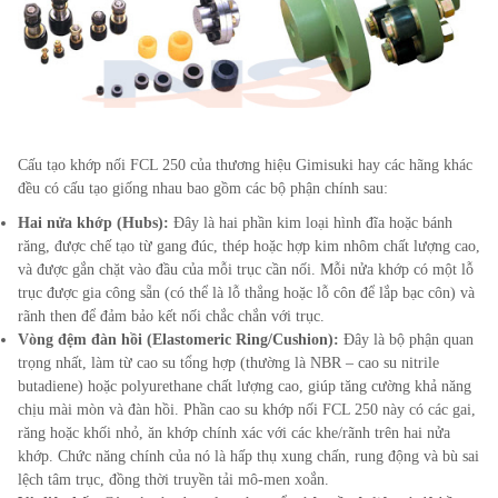
Cấu tạo khớp nối FCL
250
của thương hiệu Gimisuki hay các hãng khác
đều có cấu tạo giống nhau bao gồm các bộ phận chính sau:
Hai nửa khớp (Hubs):
Đây là hai phần kim loại hình đĩa hoặc bánh
răng, được chế tạo từ gang đúc, thép hoặc hợp kim nhôm chất lượng cao,
và được gắn chặt vào đầu của mỗi trục cần nối. Mỗi nửa khớp có một lỗ
trục được gia công sẵn (có thể là lỗ thẳng hoặc lỗ côn để lắp bạc côn) và
rãnh then để đảm bảo kết nối chắc chắn với trục.
Vòng đệm đàn hồi (Elastomeric Ring/Cushion):
Đây là bộ phận quan
trọng nhất, làm từ cao su tổng hợp (thường là NBR – cao su nitrile
butadiene) hoặc polyurethane chất lượng cao, giúp tăng cường khả năng
chịu mài mòn và đàn hồi. Phần cao su khớp nối FCL
250
này có các gai,
răng hoặc khối nhỏ, ăn khớp chính xác với các khe/rãnh trên hai nửa
khớp. Chức năng chính của nó là hấp thụ xung chấn, rung động và bù sai
lệch tâm trục, đồng thời truyền tải mô-men xoắn.