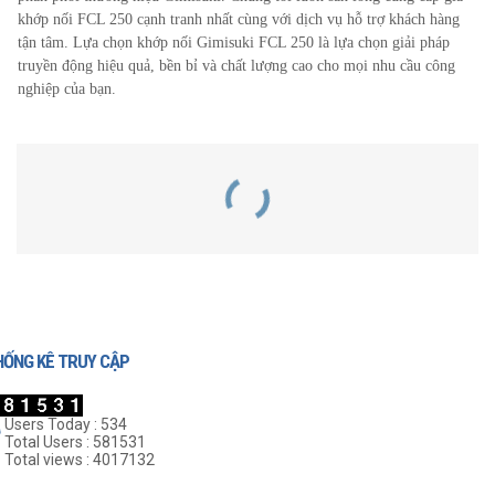
khớp nối FCL
250
cạnh tranh nhất cùng với dịch vụ hỗ trợ khách hàng
tận tâm. Lựa chọn khớp nối Gimisuki FCL
250
là lựa chọn giải pháp
truyền động hiệu quả, bền bỉ và chất lượng cao cho mọi nhu cầu công
nghiệp của bạn.
SẢN PHẨM LIÊN QUAN
HỐNG KÊ TRUY CẬP
Users Today : 534
Total Users : 581531
Total views : 4017132
Khớp Nối Cao Su FCL-450
Khớp Nối Cao Su FCL-200