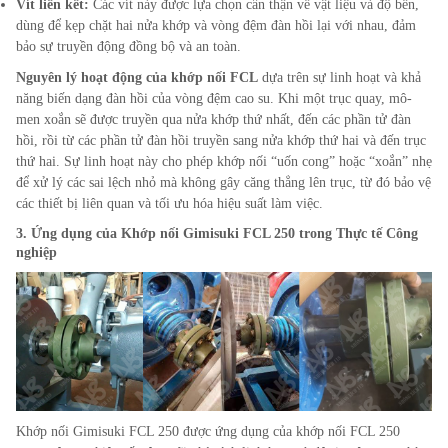
Vít liên kết:
Các vít này được lựa chọn cẩn thận về vật liệu và độ bền,
dùng để kẹp chặt hai nửa khớp và vòng đệm đàn hồi lại với nhau, đảm
bảo sự truyền động đồng bộ và an toàn.
Nguyên lý hoạt động của khớp nối FCL
dựa trên sự linh hoạt và khả
năng biến dạng đàn hồi của vòng đệm cao su. Khi một trục quay, mô-
men xoắn sẽ được truyền qua nửa khớp thứ nhất, đến các phần tử đàn
hồi, rồi từ các phần tử đàn hồi truyền sang nửa khớp thứ hai và đến trục
thứ hai. Sự linh hoạt này cho phép khớp nối “uốn cong” hoặc “xoắn” nhẹ
để xử lý các sai lệch nhỏ mà không gây căng thẳng lên trục, từ đó bảo vệ
các thiết bị liên quan và tối ưu hóa hiệu suất làm việc.
3. Ứng dụng của Khớp nối Gimisuki FCL
250
trong Thực tế Công
nghiệp
Khớp nối Gimisuki FCL
250
được ứng dụng của khớp nối FCL
250