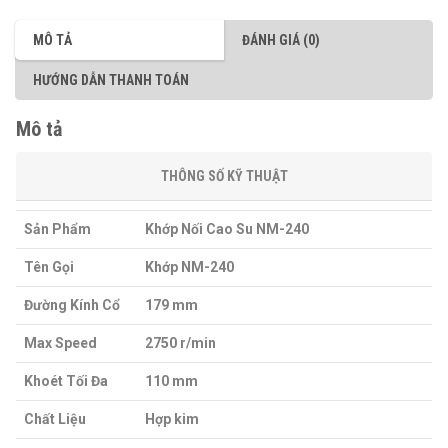
MÔ TẢ
ĐÁNH GIÁ (0)
HƯỚNG DẪN THANH TOÁN
Mô tả
THÔNG SỐ KỸ THUẬT
Sản Phẩm
Khớp Nối Cao Su NM-240
Tên Gọi
Khớp NM-240
Đường Kính Cổ
179 mm
Max Speed
2750 r/min
Khoét Tối Đa
110 mm
Chất Liệu
Hợp kim