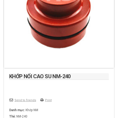
KHỚP NỐI CAO SU NM-240
Send to friends
Print
Danh mục:
Khớp NM
Thẻ:
NM-240