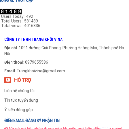
HỐNG KÊ TRUY CẬP
Users Today : 492
Total Users : 581489
Total views : 4016836
Khớp Nối Cao Su NM-148
Khớp Nối Cao Su NM-168
CÔNG TY TNHH TRANG KHÔI VINA
999
₫
999
₫
Địa chỉ
: 1091 đường Giải Phóng, Phường Hoàng Mai, Thành phố Hà
Nội
THÊM VÀO GIỎ HÀNG
THÊM VÀO GIỎ HÀNG
Điện thoại
: 0979655586
Email
:
Trangkhoivina@gmail.com
HỖ TRỢ
Liên hệ chúng tôi
Tin tức tuyển dụng
Ý kiến đóng góp
ĐIỀN EMAIL ĐĂNG KÝ NHẬN TIN
Và có cơ hội nhận được các khuyến mại hấp dẫn hàng ngày!