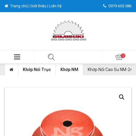
Trang chủ |
Giới thiệu |
Liên hệ
0979 655 586
Khớp Nối Trục
Khớp NM
Khớp Nối Cao Su NM-240