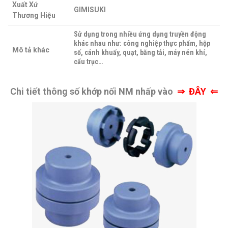
Xuất Xứ
GIMISUKI
Thương Hiệu
Sử dụng trong nhiều ứng dụng truyền động
khác nhau như: công nghiệp thực phẩm, hộp
Mô tả khác
số, cánh khuấy, quạt, băng tải, máy nén khí,
cẩu trục…
Chi tiết thông số khớp nối NM nhấp vào
⇒
ĐÂY ⇐