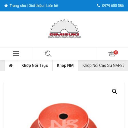
Trang chủ |
Giới thiệu |
Liên hệ
0979 655 586
Khớp Nối Trục
Khớp NM
Khớp Nối Cao Su NM-82