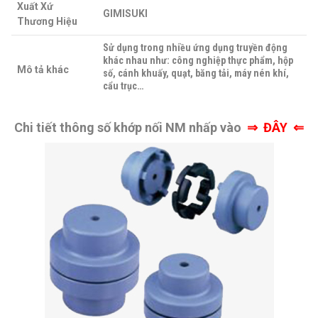
Xuất Xứ
GIMISUKI
Thương Hiệu
Sử dụng trong nhiều ứng dụng truyền động
khác nhau như: công nghiệp thực phẩm, hộp
Mô tả khác
số, cánh khuấy, quạt, băng tải, máy nén khí,
cẩu trục…
Chi tiết thông số khớp nối NM nhấp vào
⇒
ĐÂY ⇐