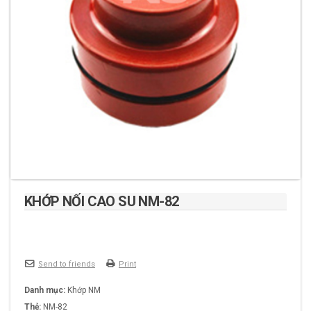
KHỚP NỐI CAO SU NM-82
Send to friends
Print
Danh mục:
Khớp NM
Thẻ:
NM-82