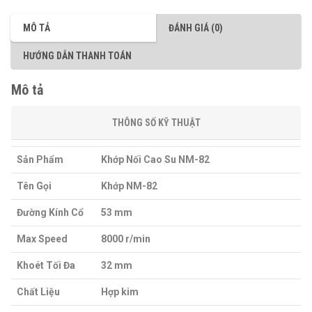
MÔ TẢ
ĐÁNH GIÁ (0)
HƯỚNG DẪN THANH TOÁN
Mô tả
THÔNG SỐ KỸ THUẬT
Sản Phẩm
Khớp Nối Cao Su NM-82
Tên Gọi
Khớp NM-82
Đường Kính Cổ
53 mm
Max Speed
8000 r/min
Khoét Tối Đa
32 mm
Chất Liệu
Hợp kim