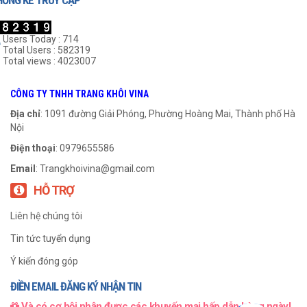
HỐNG KÊ TRUY CẬP
Users Today : 714
Total Users : 582319
Total views : 4023007
Khớp Nối Cao Su NM-240
Khớp Nối Cao Su NM-168
CÔNG TY TNHH TRANG KHÔI VINA
999
₫
999
₫
Địa chỉ
: 1091 đường Giải Phóng, Phường Hoàng Mai, Thành phố Hà
Nội
THÊM VÀO GIỎ HÀNG
THÊM VÀO GIỎ HÀNG
Điện thoại
: 0979655586
Email
:
Trangkhoivina@gmail.com
HỖ TRỢ
Liên hệ chúng tôi
Tin tức tuyển dụng
Ý kiến đóng góp
ĐIỀN EMAIL ĐĂNG KÝ NHẬN TIN
Và có cơ hội nhận được các khuyến mại hấp dẫn hàng ngày!