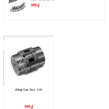
999
₫
Khớp Cao Su L-110
999
₫