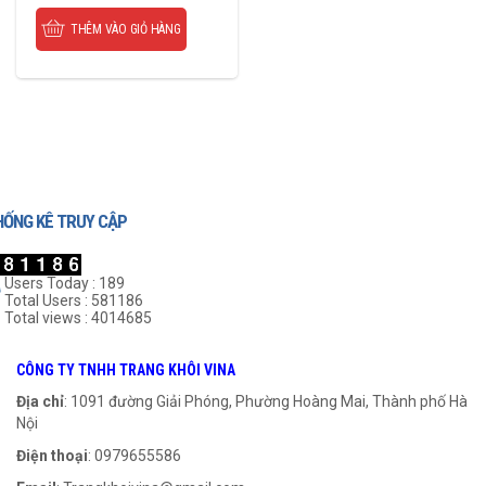
THÊM VÀO GIỎ HÀNG
HỐNG KÊ TRUY CẬP
Users Today : 189
Total Users : 581186
Total views : 4014685
CÔNG TY TNHH TRANG KHÔI VINA
Địa chỉ
: 1091 đường Giải Phóng, Phường Hoàng Mai, Thành phố Hà
Nội
Điện thoại
: 0979655586