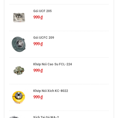
Gối UCF 205
999
₫
Gối UCFC 209
999
₫
Khớp Nối Cao Su FCL-224
999
₫
Khớp Nối Xích KC-8022
999
₫
Xích Tai Gá WA-2