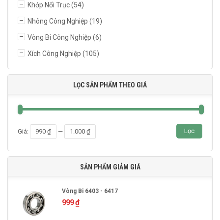
Khớp Nối Trục
(54)
Nhông Công Nghiệp
(19)
Vòng Bi Công Nghiệp
(6)
Xích Công Nghiệp
(105)
LỌC SẢN PHẨM THEO GIÁ
Giá
Giá
Lọc
Giá:
990 ₫
—
1.000 ₫
thấp
cao
nhất
nhất
SẢN PHẨM GIẢM GIÁ
Vòng Bi 6403 - 6417
999
₫