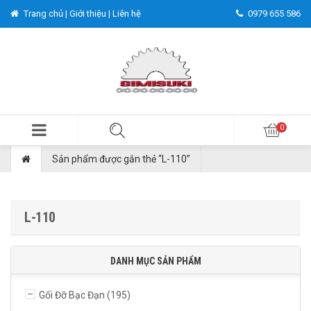
Trang chủ |
Giới thiệu |
Liên hệ
0979 655 586
Sản phẩm được gắn thẻ “L-110”
L-110
DANH MỤC SẢN PHẨM
Gối Đỡ Bạc Đạn
(195)