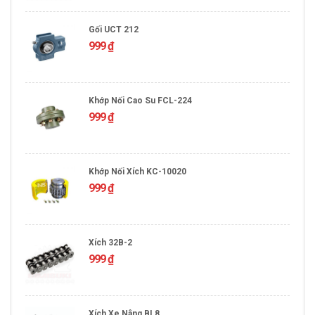
Gối UCT 212
999
₫
Khớp Nối Cao Su FCL-224
999
₫
Khớp Nối Xích KC-10020
999
₫
Xích 32B-2
999
₫
Xích Xe Nâng BL8