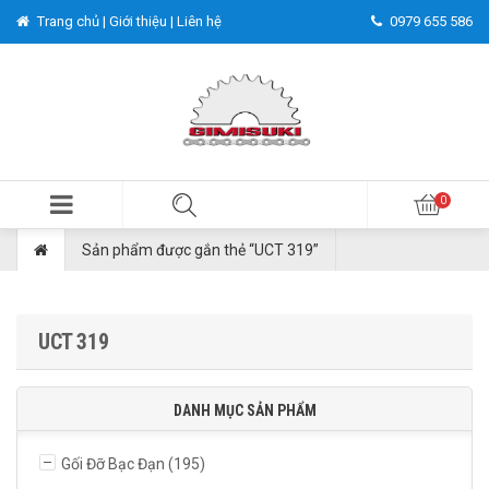
Trang chủ |
Giới thiệu |
Liên hệ
0979 655 586
Sản phẩm được gắn thẻ “UCT 319”
UCT 319
DANH MỤC SẢN PHẨM
Gối Đỡ Bạc Đạn
(195)