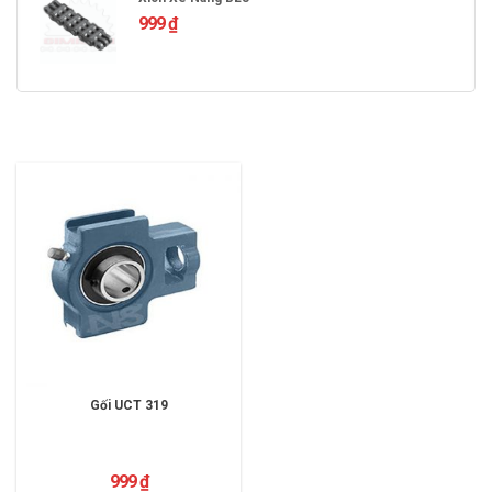
999
₫
Gối UCT 319
999
₫