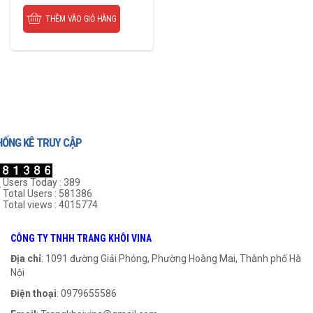
THÊM VÀO GIỎ HÀNG
HỐNG KÊ TRUY CẬP
Users Today : 389
Total Users : 581386
Total views : 4015774
CÔNG TY TNHH TRANG KHÔI VINA
Địa chỉ
: 1091 đường Giải Phóng, Phường Hoàng Mai, Thành phố Hà
Nội
Điện thoại
: 0979655586