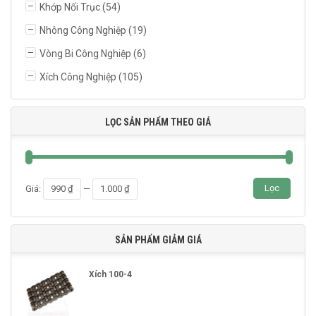
Khớp Nối Trục
(54)
Nhông Công Nghiệp
(19)
Vòng Bi Công Nghiệp
(6)
Xích Công Nghiệp
(105)
LỌC SẢN PHẨM THEO GIÁ
Giá
Giá
Lọc
Giá:
990 ₫
—
1.000 ₫
thấp
cao
nhất
nhất
SẢN PHẨM GIẢM GIÁ
Xích 100-4