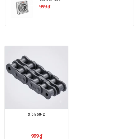
999
₫
Xích 50-2
999
₫