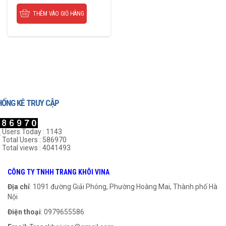
THÊM VÀO GIỎ HÀNG
HỐNG KÊ TRUY CẬP
Users Today : 1143
Total Users : 586970
Total views : 4041493
CÔNG TY TNHH TRANG KHÔI VINA
Địa chỉ
: 1091 đường Giải Phóng, Phường Hoàng Mai, Thành phố Hà
Nội
Điện thoại
: 0979655586