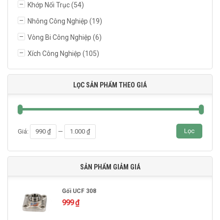
Khớp Nối Trục
(54)
Nhông Công Nghiệp
(19)
Vòng Bi Công Nghiệp
(6)
Xích Công Nghiệp
(105)
LỌC SẢN PHẨM THEO GIÁ
Giá
Giá
Lọc
Giá:
990 ₫
—
1.000 ₫
thấp
cao
nhất
nhất
SẢN PHẨM GIẢM GIÁ
Gối UCF 308
999
₫