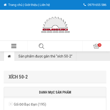
Trang chủ |
Giới thiệu |
Liên hệ
0979 655 586
Sản phẩm được gắn thẻ “xích 50-2”
XÍCH 50-2
DANH MỤC SẢN PHẨM
Gối Đỡ Bạc Đạn
(195)