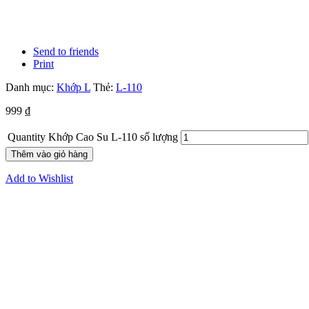
Send to friends
Print
Danh mục:
Khớp L
Thẻ:
L-110
999
₫
Quantity
Khớp Cao Su L-110 số lượng
Thêm vào giỏ hàng
Add to Wishlist