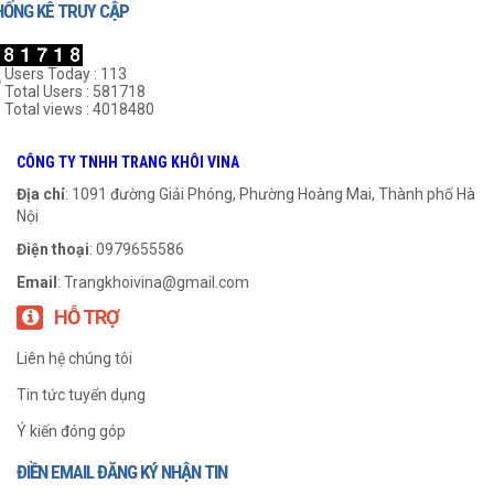
HỐNG KÊ TRUY CẬP
Users Today : 113
Total Users : 581718
Total views : 4018480
Gối UCFC 208
Gối UCFC 211
CÔNG TY TNHH TRANG KHÔI VINA
999
₫
999
₫
Địa chỉ
: 1091 đường Giải Phóng, Phường Hoàng Mai, Thành phố Hà
Nội
THÊM VÀO GIỎ HÀNG
THÊM VÀO GIỎ HÀNG
Điện thoại
: 0979655586
Email
:
Trangkhoivina@gmail.com
HỖ TRỢ
Liên hệ chúng tôi
Tin tức tuyển dụng
Ý kiến đóng góp
ĐIỀN EMAIL ĐĂNG KÝ NHẬN TIN