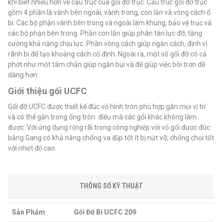
khi biết nhiều hơn về cấu trúc của gối đỡ trục. Cấu trúc gối đỡ trục
gồm 4 phần là vành bên ngoài, vành trong, con lăn và vòng cách ổ
bi. Các bộ phận vành bên trong và ngoài làm khung, bảo vệ trục và
các bộ phận bên trong. Phần con lăn giúp phân tán lực đỡ, tăng
cường khả năng chịu lực. Phần vòng cách giúp ngăn cách, định vị
rãnh bi để tạo khoảng cách cố định. Ngoài ra, một số gối đỡ có cả
phớt như một tấm chắn giúp ngăn bụi và để giúp việc bôi trơn dễ
dàng hơn.
Giới thiệu gối UCFC
Gối đỡ UCFC được thiết kế đúc vỏ hình tròn phù hợp gắn mọi vị trí
và có thể gắn trong ống tròn. điều mà các gối khác không làm
được. Với ứng dụng rộng rãi trong công nghiệp với vỏ gối được đúc
bằng Gang có khả năng chống va đập tốt ít bị nứt vỡ, chống chọi tốt
với nhiệt độ cao.
THÔNG SỐ KỸ THUẬT
Sản Phẩm
Gối Đỡ Bi UCFC 209