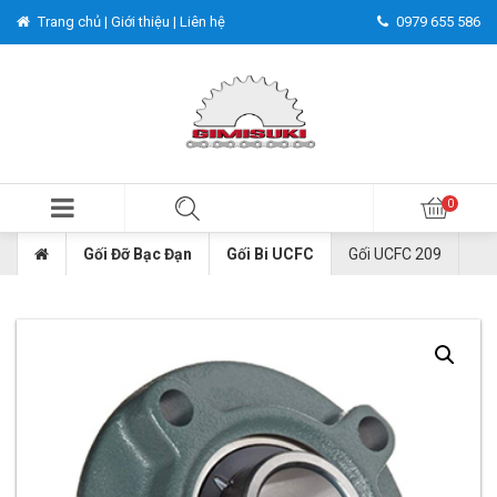
Trang chủ |
Giới thiệu |
Liên hệ
0979 655 586
Gối Đỡ Bạc Đạn
Gối Bi UCFC
Gối UCFC 209