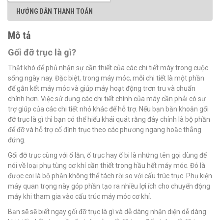
HƯỚNG DẪN THANH TOÁN
Mô tả
Gối đỡ trục là gì?
Thật khó để phủ nhận sự cần thiết của các chi tiết máy trong cuộc
sống ngày nay. Đặc biệt, trong máy móc, mỗi chi tiết là một phần
để gắn kết máy móc và giúp máy hoạt động trơn tru và chuẩn
chỉnh hơn. Việc sử dụng các chi tiết chính của máy cần phải có sự
trợ giúp của các chi tiết nhỏ khác để hỗ trợ. Nếu bạn băn khoăn gối
đỡ trục là gì thì bạn có thể hiểu khái quát rằng đây chính là bộ phần
để đỡ và hỗ trợ cố định trục theo các phương ngang hoặc thẳng
đứng.
Gối đỡ trục cùng với ổ lăn, ổ trục hay ổ bi là những tên gọi dùng để
nói về loại phụ tùng cơ khí cần thiết trong hầu hết máy móc. Đó là
được coi là bộ phận không thể tách rời so với cấu trúc trục. Phụ kiện
máy quan trọng này góp phần tạo ra nhiều lợi ích cho chuyển động
máy khi tham gia vào cấu trúc máy móc cơ khí.
Bạn sẽ sẽ biết ngay gối đỡ trục là gì và dễ dàng nhận diện dễ dàng