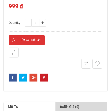
999
₫
Gối
Quantity
UCFC
209
THÊM VÀO GIỎ HÀNG
số
lượng
MÔ TẢ
ĐÁNH GIÁ (0)