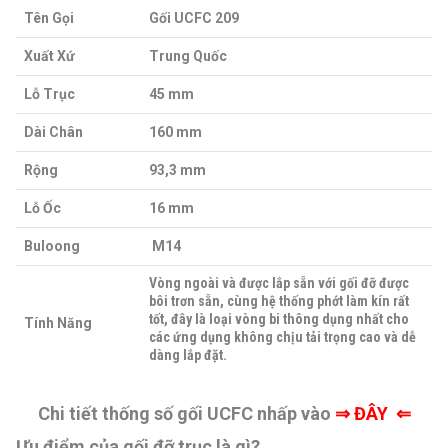
Tên Gọi
Gối UCFC 209
Xuất Xứ
Trung Quốc
Lỗ Trục
45 mm
Dài Chân
160 mm
Rộng
93,3 mm
Lỗ Ốc
16 mm
Buloong
M14
Vòng ngoài và được lắp sẵn với gối đỡ được
bôi trơn sẵn, cùng hệ thống phớt làm kín rất
tốt, đây là loại vòng bi thông dụng nhất cho
Tính Năng
các ứng dụng không chịu tải trọng cao và dễ
dàng lắp đặt.
Chi tiết thống số gối UCFC nhấp vào
⇒
ĐÂY ⇐
Ưu điểm của gối đỡ trục là gì?