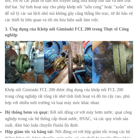
hồi, rồi từ các phần tử đàn hồi truyền sang nửa khớp thứ hai và đến trục
thứ hai. Sự linh hoạt này cho phép khớp nối “uốn cong” hoặc “xoắn” nhẹ
để xử lý các sai lệch nhỏ mà không gây căng thẳng lên trục, từ đó bảo vệ
các thiết bị liên quan và tối ưu hóa hiệu suất làm việc.
3. Ứng dụng của Khớp nối Gimisuki FCL
200
trong Thực tế Công
nghiệp
Khớp nối Gimisuki FCL
200
được ứng dụng của khớp nối FCL
200
trong công nghiệp rất rộng rãi nhờ tính linh hoạt và độ tin cậy cao, phù
hợp với nhiều môi trường và loại máy móc khác nhau:
Hệ thống bơm và quạt:
Kết nối động cơ với máy bơm nước, quạt công
nghiệp trong các hệ thống cấp thoát nước, HVAC, và các quy trình sản
xuất, đảm bảo luân chuyển fluida ổn định.
Hộp giảm tốc và băng tải:
Nối động cơ với hộp giảm tốc trong các hệ