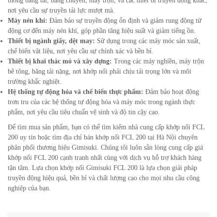
thống băng tải, băng chuyền, máy trộn, và các thiết bị truyền động khác,
nơi yêu cầu sự truyền tải lực mượt mà.
Máy nén khí:
Đảm bảo sự truyền động ổn định và giảm rung động từ
động cơ đến máy nén khí, góp phần tăng hiệu suất và giảm tiếng ồn.
Thiết bị ngành giấy, dệt may:
Sử dụng trong các máy móc sản xuất,
chế biến vật liệu, nơi yêu cầu sự chính xác và bền bỉ.
Thiết bị khai thác mỏ và xây dựng:
Trong các máy nghiền, máy trộn
bê tông, băng tải nặng, nơi khớp nối phải chịu tải trọng lớn và môi
trường khắc nghiệt.
Hệ thống tự động hóa và chế biến thực phẩm:
Đảm bảo hoạt động
trơn tru của các hệ thống tự động hóa và máy móc trong ngành thực
phẩm, nơi yêu cầu tiêu chuẩn vệ sinh và độ tin cậy cao.
Để tìm mua sản phẩm, bạn có thể tìm kiếm nhà cung cấp khớp nối FCL
200
uy tín hoặc tìm địa chỉ bán khớp nối FCL
200
tại Hà Nội chuyên
phân phối thương hiệu Gimisuki. Chúng tôi luôn sẵn lòng cung cấp giá
khớp nối FCL
200
cạnh tranh nhất cùng với dịch vụ hỗ trợ khách hàng
tận tâm. Lựa chọn khớp nối Gimisuki FCL
200
là lựa chọn giải pháp
truyền động hiệu quả, bền bỉ và chất lượng cao cho mọi nhu cầu công
nghiệp của bạn.