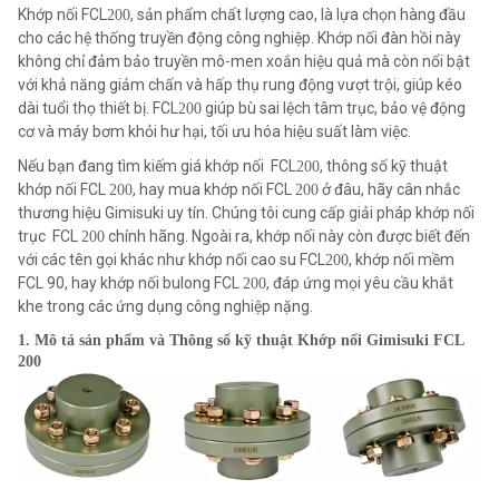
Khớp nối FCL
, sản phẩm chất lượng cao, là lựa chọn hàng đầu
200
cho các hệ thống truyền động công nghiệp. Khớp nối đàn hồi này
không chỉ đảm bảo truyền mô-men xoắn hiệu quả mà còn nổi bật
với khả năng giảm chấn và hấp thụ rung động vượt trội, giúp kéo
dài tuổi thọ thiết bị. FCL
giúp bù sai lệch tâm trục, bảo vệ động
200
cơ và máy bơm khỏi hư hại, tối ưu hóa hiệu suất làm việc.
Nếu bạn đang tìm kiếm giá khớp nối FCL
, thông số kỹ thuật
200
khớp nối FCL
, hay mua khớp nối FCL
ở đâu, hãy cân nhắc
200
200
thương hiệu Gimisuki uy tín. Chúng tôi cung cấp giải pháp khớp nối
trục FCL
chính hãng. Ngoài ra, khớp nối này còn được biết đến
200
với các tên gọi khác như khớp nối cao su FCL
, khớp nối mềm
200
FCL 90, hay khớp nối bulong FCL
, đáp ứng mọi yêu cầu khắt
200
khe trong các ứng dụng công nghiệp nặng.
1. Mô tả sản phẩm và Thông số kỹ thuật Khớp nối Gimisuki FCL
200