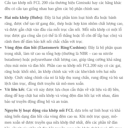
Cấu tạo khớp nối FCL
200
của thương hiệu Gimisuki hay các hãng khác
đều có cấu tạo giống nhau bao gồm các bộ phận chính sau:
Hai nửa khớp (Hubs):
Đây là hai phần kim loại hình đĩa hoặc bánh
răng, được chế tạo từ gang đúc, thép hoặc hợp kim nhôm chất lượng cao,
và được gắn chặt vào đầu của mỗi trục cần nối. Mỗi nửa khớp có một lỗ
trục được gia công sẵn (có thể là lỗ thẳng hoặc lỗ côn để lắp bạc côn) và
rãnh then để đảm bảo kết nối chắc chắn với trục.
Vòng đệm đàn hồi (Elastomeric Ring/Cushion):
Đây là bộ phận quan
trọng nhất, làm từ cao su tổng hợp (thường là NBR – cao su nitrile
butadiene) hoặc polyurethane chất lượng cao, giúp tăng cường khả năng
chịu mài mòn và đàn hồi. Phần cao su khớp nối FCL
200
này có các gai,
răng hoặc khối nhỏ, ăn khớp chính xác với các khe/rãnh trên hai nửa
khớp. Chức năng chính của nó là hấp thụ xung chấn, rung động và bù sai
lệch tâm trục, đồng thời truyền tải mô-men xoắn.
Vít liên kết:
Các vít này được lựa chọn cẩn thận về vật liệu và độ bền,
dùng để kẹp chặt hai nửa khớp và vòng đệm đàn hồi lại với nhau, đảm
bảo sự truyền động đồng bộ và an toàn.
Nguyên lý hoạt động của khớp nối FCL
dựa trên sự linh hoạt và khả
năng biến dạng đàn hồi của vòng đệm cao su. Khi một trục quay, mô-
men xoắn sẽ được truyền qua nửa khớp thứ nhất, đến các phần tử đàn