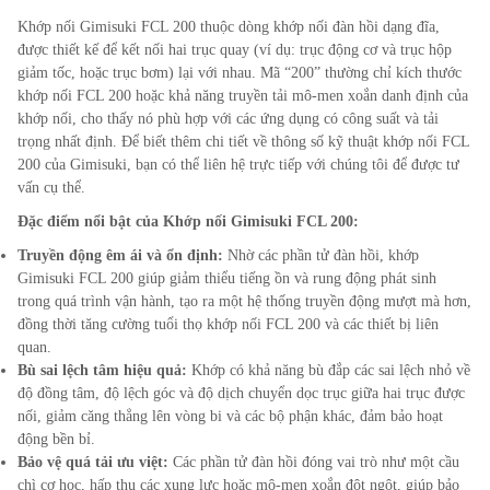
Khớp nối Gimisuki FCL 200 thuộc dòng khớp nối đàn hồi dạng đĩa,
được thiết kế để kết nối hai trục quay (ví dụ: trục động cơ và trục hộp
giảm tốc, hoặc trục bơm) lại với nhau. Mã “200” thường chỉ kích thước
khớp nối FCL 200 hoặc khả năng truyền tải mô-men xoắn danh định của
khớp nối, cho thấy nó phù hợp với các ứng dụng có công suất và tải
trọng nhất định. Để biết thêm chi tiết về thông số kỹ thuật khớp nối FCL
200 của Gimisuki, bạn có thể liên hệ trực tiếp với chúng tôi để được tư
vấn cụ thể.
Đặc điểm nổi bật của Khớp nối Gimisuki FCL
200
:
Truyền động êm ái và ổn định:
Nhờ các phần tử đàn hồi, khớp
Gimisuki FCL
200
giúp giảm thiểu tiếng ồn và rung động phát sinh
trong quá trình vận hành, tạo ra một hệ thống truyền động mượt mà hơn,
đồng thời tăng cường tuổi thọ khớp nối FCL
200
và các thiết bị liên
quan.
Bù sai lệch tâm hiệu quả:
Khớp có khả năng bù đắp các sai lệch nhỏ về
độ đồng tâm, độ lệch góc và độ dịch chuyển dọc trục giữa hai trục được
nối, giảm căng thẳng lên vòng bi và các bộ phận khác, đảm bảo hoạt
động bền bỉ.
Bảo vệ quá tải ưu việt:
Các phần tử đàn hồi đóng vai trò như một cầu
chì cơ học, hấp thụ các xung lực hoặc mô-men xoắn đột ngột, giúp bảo