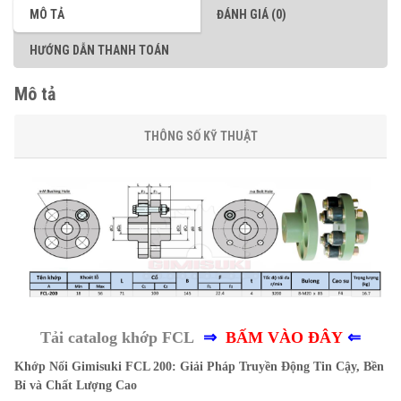
MÔ TẢ
ĐÁNH GIÁ (0)
HƯỚNG DẪN THANH TOÁN
Mô tả
THÔNG SỐ KỸ THUẬT
Tải catalog khớp FCL
⇒
BẤM VÀO ĐÂY
⇐
Khớp Nối Gimisuki FCL 200: Giải Pháp Truyền Động Tin Cậy, Bền
Bỉ và Chất Lượng Cao