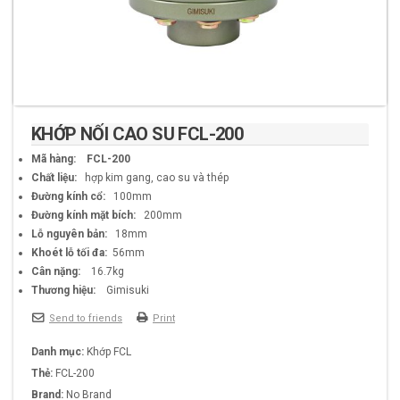
KHỚP NỐI CAO SU FCL-200
Mã hàng:
FCL-200
Chất liệu:
hợp kim gang, cao su và thép
Đường kính cổ:
100mm
Đường kính mặt bích:
200mm
Lỗ nguyên bản:
18mm
Khoét lỗ tối đa:
56mm
Cân nặng:
16.7kg
Thương hiệu:
Gimisuki
Send to friends
Print
Danh mục:
Khớp FCL
Thẻ:
FCL-200
Brand:
No Brand