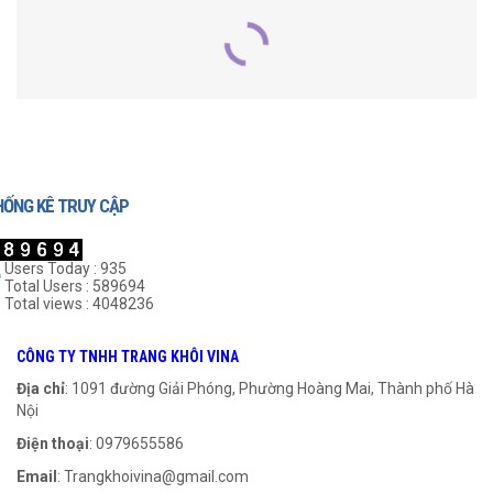
SẢN PHẨM LIÊN QUAN
HỐNG KÊ TRUY CẬP
Users Today : 935
Total Users : 589694
Total views : 4048236
Khớp Nối Cao Su FCL-315
Khớp Nối Cao Su FCL-180
CÔNG TY TNHH TRANG KHÔI VINA
999
₫
999
₫
Địa chỉ
: 1091 đường Giải Phóng, Phường Hoàng Mai, Thành phố Hà
Nội
THÊM VÀO GIỎ HÀNG
THÊM VÀO GIỎ HÀNG
Điện thoại
: 0979655586
Email
:
Trangkhoivina@gmail.com