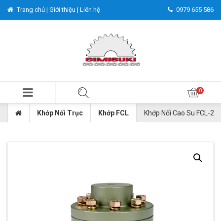
Trang chủ |
Giới thiệu |
Liên hệ
0979 655 586
Khớp Nối Trục
Khớp FCL
Khớp Nối Cao Su FCL-20