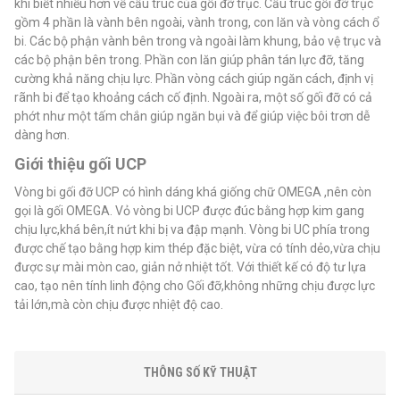
khi biết nhiều hơn về cấu trúc của gối đỡ trục. Cấu trúc gối đỡ trục
gồm 4 phần là vành bên ngoài, vành trong, con lăn và vòng cách ổ
bi. Các bộ phận vành bên trong và ngoài làm khung, bảo vệ trục và
các bộ phận bên trong. Phần con lăn giúp phân tán lực đỡ, tăng
cường khả năng chịu lực. Phần vòng cách giúp ngăn cách, định vị
rãnh bi để tạo khoảng cách cố định. Ngoài ra, một số gối đỡ có cả
phớt như một tấm chắn giúp ngăn bụi và để giúp việc bôi trơn dễ
dàng hơn.
Giới thiệu gối UCP
Vòng bi gối đỡ UCP có hình dáng khá giống chữ OMEGA ,nên còn
gọi là gối OMEGA. Vỏ vòng bi UCP được đúc bằng hợp kim gang
chịu lực,khá bên,ít nứt khi bị va đập mạnh. Vòng bi UC phía trong
được chế tạo bằng hợp kim thép đặc biệt, vừa có tính dẻo,vừa chịu
được sự mài mòn cao, giản nở nhiệt tốt. Với thiết kế có độ tư lựa
cao, tạo nên tính linh động cho Gối đỡ,không những chịu được lực
tải lớn,mà còn chịu được nhiệt độ cao.
THÔNG SỐ KỸ THUẬT