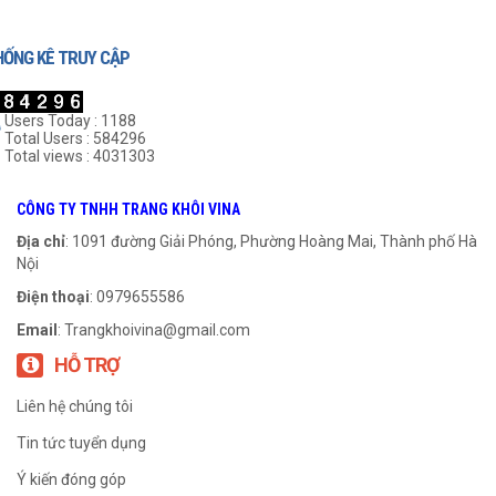
HỐNG KÊ TRUY CẬP
Users Today : 1188
Total Users : 584296
Total views : 4031303
Gối UCP 218
Gối UCP 306
CÔNG TY TNHH TRANG KHÔI VINA
999
₫
999
₫
Địa chỉ
: 1091 đường Giải Phóng, Phường Hoàng Mai, Thành phố Hà
Nội
THÊM VÀO GIỎ HÀNG
THÊM VÀO GIỎ HÀNG
Điện thoại
: 0979655586
Email
:
Trangkhoivina@gmail.com
HỖ TRỢ
Liên hệ chúng tôi
Tin tức tuyển dụng
Ý kiến đóng góp