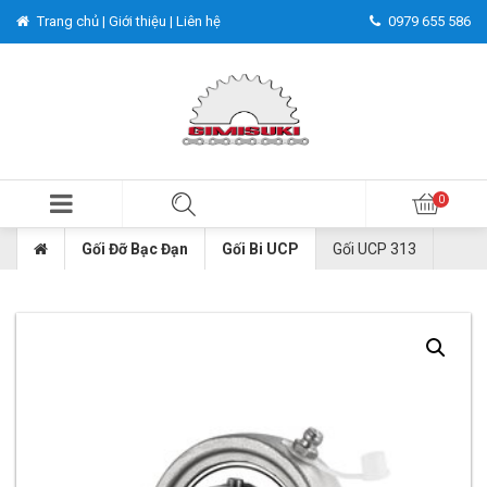
Trang chủ |
Giới thiệu |
Liên hệ
0979 655 586
Gối Đỡ Bạc Đạn
Gối Bi UCP
Gối UCP 313