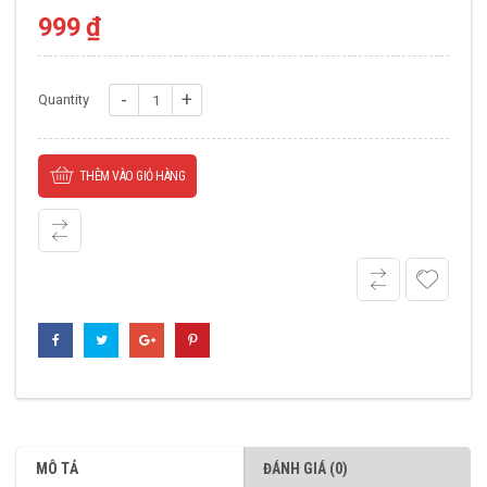
999
₫
Gối
Quantity
UCP
313
THÊM VÀO GIỎ HÀNG
số
lượng
MÔ TẢ
ĐÁNH GIÁ (0)