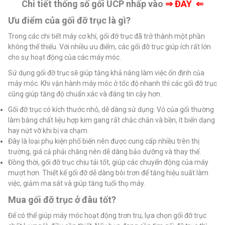
Chi tiết thống số gối UCP nhấp vào
⇒
ĐÂY ⇐
Ưu điểm của gối đỡ trục là gì?
Trong các chi tiết máy cơ khí, gối đỡ trục đã trở thành một phần
không thể thiếu. Với nhiều ưu điểm, các gối đỡ trục giúp ích rất lớn
cho sự hoạt động của các máy móc.
Sử dụng gối đỡ trục sẽ giúp tăng khả năng làm việc ổn định của
máy móc. Khi vận hành máy móc ở tốc độ nhanh thì các gối đỡ trục
cũng giúp tăng độ chuẩn xác và đáng tin cậy hơn.
Gối đỡ trục có kích thước nhỏ, dễ dàng sử dụng. Vỏ của gối thường
làm bằng chất liệu hợp kim gang rất chắc chắn và bền, ít biến dạng
hay nứt vỡ khi bị va chạm.
Đây là loại phụ kiện phổ biến nên được cung cấp nhiều trên thị
trường, giá cả phải chăng nên dễ dàng bảo dưỡng và thay thế.
Đồng thời, gối đỡ trục chịu tải tốt, giúp các chuyển động của máy
mượt hơn. Thiết kế gối đỡ dễ dàng bôi trơn để tăng hiệu suất làm
việc, giảm ma sát và giúp tăng tuổi thọ máy.
Mua gối đỡ trục ở đâu tốt?
Để có thể giúp máy móc hoạt động trơn tru, lựa chọn gối đỡ trục