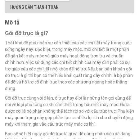
HƯỚNG DẪN THANH TOÁN
Mô tả
Gối đỡ trục là gì?
Thật khó để phủ nhận sự cần thiết của các chi tiết máy trong cuộc
sống ngày nay. Đặc biệt, trong máy móc, mỗi chi tiết là một phần
để gắn kết máy móc và giúp máy hoạt động trơn tru và chuẩn
chỉnh hơn. Việc sử dụng các chi tiết chính của máy cần phải có sự
trợ giúp của các chi tiết nhỏ khác để hỗ trợ. Nếu bạn băn khoăn gối
đỡ trục là gì thì bạn có thể hiểu khái quát rằng đây chính là bộ phần
để đỡ và hỗ trợ cố định trục theo các phương ngang hoặc thẳng
đứng.
Gối đỡ trục cùng với ổ lăn, ổ trục hay ổ bi là những tên gọi dùng để
nói về loại phụ tùng cơ khí cần thiết trong hầu hết máy móc. Đó là
được coi là bộ phận không thể tách rời so với cấu trúc trục. Phụ kiện
máy quan trọng này góp phần tạo ra nhiều lợi ích cho chuyển động
máy khi tham gia vào cấu trúc máy móc cơ khí.
Bạn sẽ sẽ biết ngay gối đỡ trục là gì và dễ dàng nhận diện dễ dàng