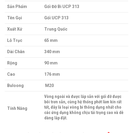
Sản Phẩm
Gối Đỡ Bi UCP 313
Tên Gọi
Gối UCP 313
Xuất Xứ
Trung Quốc
Lỗ Trục
65 mm
Dài Chân
340 mm
Rộng
90 mm
Cao
176 mm
Buloong
M20
Vòng ngoài và được lắp sẵn với gối đỡ được
bôi trơn sẵn, cùng hệ thống phớt làm kín rất
tốt, đây là loại vòng bi thông dụng nhất cho
Tính Năng
các ứng dụng không chịu tải trọng cao và dễ
dàng lắp đặt.