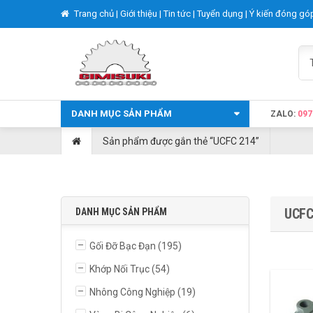
Trang chủ |
Giới thiệu |
Tin tức |
Tuyển dụng |
Ý kiến đóng gó
DANH MỤC SẢN PHẨM
ZALO:
097
Sản phẩm được gắn thẻ “UCFC 214”
UCFC
DANH MỤC SẢN PHẨM
Gối Đỡ Bạc Đạn
(195)
Khớp Nối Trục
(54)
Nhông Công Nghiệp
(19)