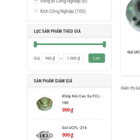
Vòng Bi Công Nghiệp
(6)
Xích Công Nghiệp
(105)
LỌC SẢN PHẨM THEO GIÁ
Gối UC
Giá
Giá
Lọc
Giá:
990 ₫
—
1.000 ₫
thấp
cao
nhất
nhất
SẢN PHẨM GIẢM GIÁ
Hiển thị 
Khớp Nối Cao Su FCL-
180
999
₫
Gối UCFL-216
999
₫