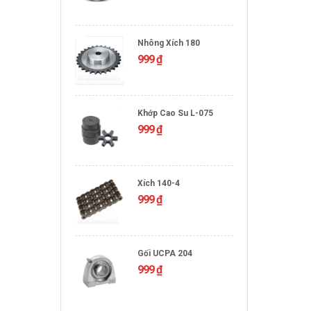
Nhông Xích 180
999
₫
Khớp Cao Su L-075
999
₫
Xích 140-4
999
₫
Gối UCPA 204
999
₫