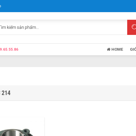
p
HOME
GI
9.65.55.86
 214