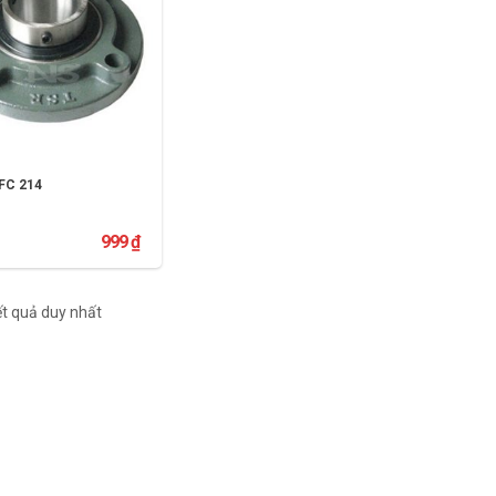
FC 214
999
₫
THÊM VÀO GIỎ HÀNG
kết quả duy nhất