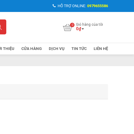
HỖ TRỢ ONLINE:
0979655586
Giỏ hàng của tôi
0
₫
ỚI THIỆU
CỬA HÀNG
DỊCH VỤ
TIN TỨC
LIÊN HỆ